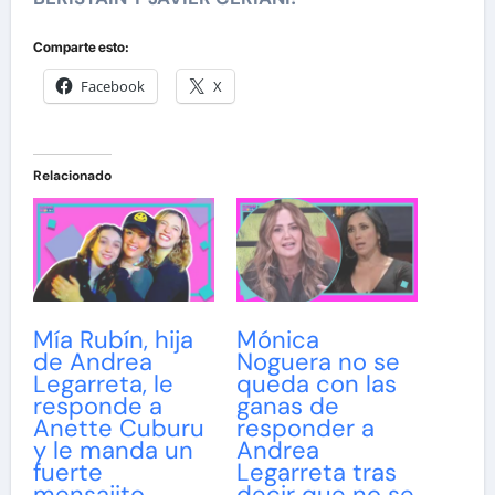
Comparte esto:
Facebook
X
Relacionado
Mía Rubín, hija
Mónica
de Andrea
Noguera no se
Legarreta, le
queda con las
responde a
ganas de
Anette Cuburu
responder a
y le manda un
Andrea
fuerte
Legarreta tras
mensajito
decir que no se