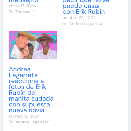
puede casar
enero 17, 2024
con Erik Rubín
En "Famosos"
octubre 22, 2024
En "Andrea Legarreta"
Andrea
Legarreta
reacciona a
fotos de Erik
Rubín de
manita sudada
con supuesta
nueva novia
febrero 12, 2024
En "Andrea Legarreta"