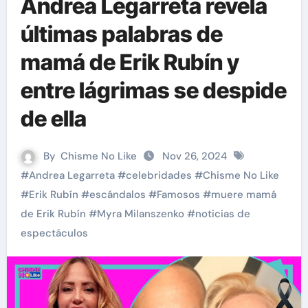
Andrea Legarreta revela
últimas palabras de
mamá de Erik Rubín y
entre lágrimas se despide
de ella
By
Chisme No Like
Nov 26, 2024
#
Andrea Legarreta
#
celebridades
#
Chisme No Like
#
Erik Rubín
#
escándalos
#
Famosos
#
muere mamá
de Erik Rubín
#
Myra Milanszenko
#
noticias de
espectáculos