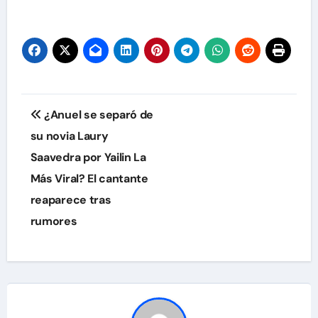
Navegación
¿Anuel se separó de
de
su novia Laury
Saavedra por Yailin La
entradas
Más Viral? El cantante
reaparece tras
rumores