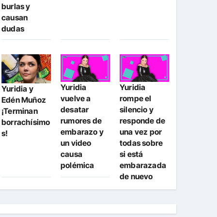
burlas y
causan
dudas
Yuridia
Yuridia
Yuridia y
vuelve a
rompe el
Edén Muñoz
desatar
silencio y
¡Terminan
rumores de
responde de
borrachísimo
embarazo y
una vez por
s!
un video
todas sobre
causa
si está
polémica
embarazada
de nuevo