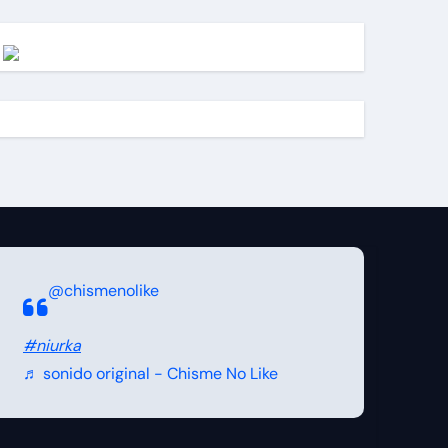
@chismenolike
#niurka
♬ sonido original - Chisme No Like