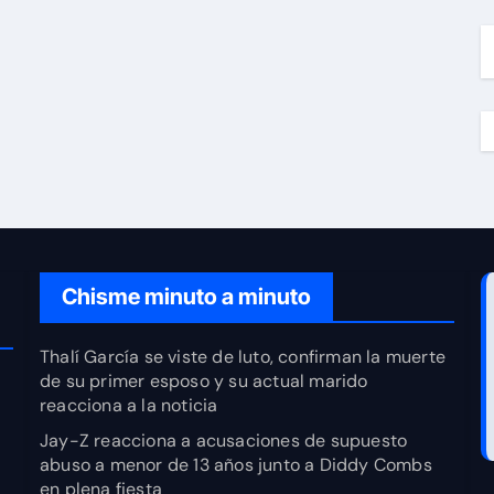
Chisme minuto a minuto
Thalí García se viste de luto, confirman la muerte
de su primer esposo y su actual marido
reacciona a la noticia
Jay-Z reacciona a acusaciones de supuesto
abuso a menor de 13 años junto a Diddy Combs
en plena fiesta