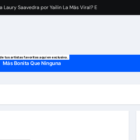
a Laury Saavedra por Yailin La Más Viral? El cantante reapar
 manda mensaje a Irina Baeva tras imágenes junto a Giovann
o, confirman la muerte de su primer esposo y su actual marido
de tus artistas favoritos aquí en exclusiva.
Más Bonita Que Ninguna