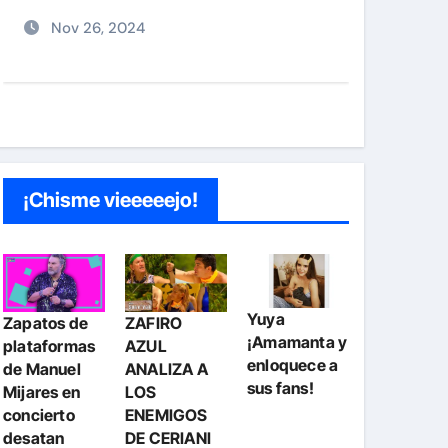
junto a Diddy Combs en plena
Dic 9, 2024
fiesta
¡Chisme vieeeeejo!
Yuya
Zapatos de
ZAFIRO
¡Amamanta y
plataformas
AZUL
enloquece a
de Manuel
ANALIZA A
sus fans!
Mijares en
LOS
concierto
ENEMIGOS
desatan
DE CERIANI