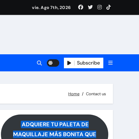
ece tras rumores
vie. Ago 7th, 2026
i Medina y revela lo que muchos querían saber
 reacciona a la noticia
Subscribe
Home
Contact us
ADQUIERE TU PALETA DE
MAQUILLAJE MÁS BONITA QUE