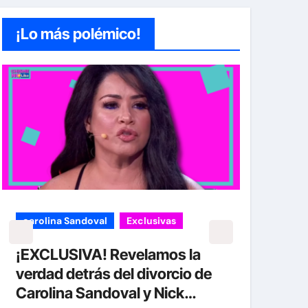
¡Lo más polémico!
Exclusivas
Sean 'Diddy' Combs
Jay-Z reacciona a
acusaciones de supuesto
abuso a menor de 13 años