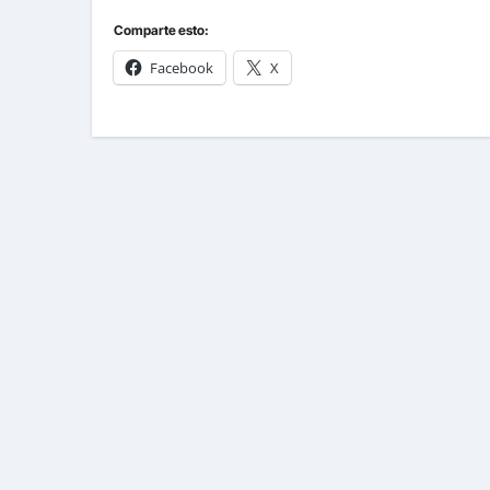
b
r
Comparte esto:
e
Facebook
X