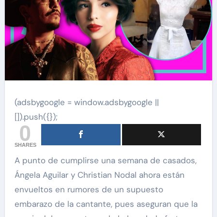
(adsbygoogle = window.adsbygoogle ||
[]).push({});
0
SHARES
A punto de cumplirse una semana de casados,
Ángela Aguilar y Christian Nodal ahora están
envueltos en rumores de un supuesto
embarazo de la cantante, pues aseguran que la