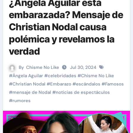
¿Ángela Aguilar está
embarazada? Mensaje de
Christian Nodal causa
polémica y revelamos la
verdad
By
Chisme No Like
Jul 30, 2024
#
Ángela Aguilar
#
celebridades
#
Chisme No Like
#
Christian Nodal
#
Embarazo
#
escándalos
#
Famosos
#
mensaje de Nodal
#
noticias de espectáculos
#
rumores