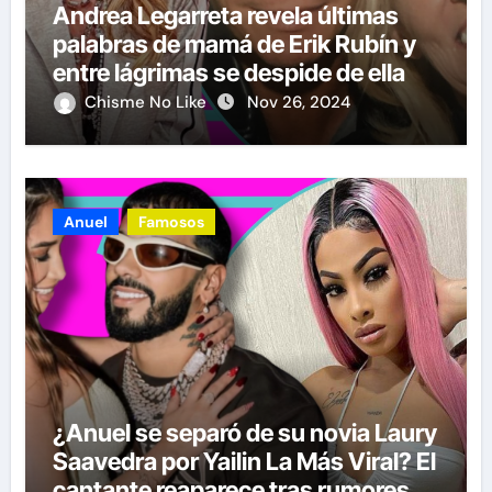
Andrea Legarreta revela últimas
palabras de mamá de Erik Rubín y
entre lágrimas se despide de ella
Chisme No Like
Nov 26, 2024
Anuel
Famosos
¿Anuel se separó de su novia Laury
Saavedra por Yailin La Más Viral? El
cantante reaparece tras rumores