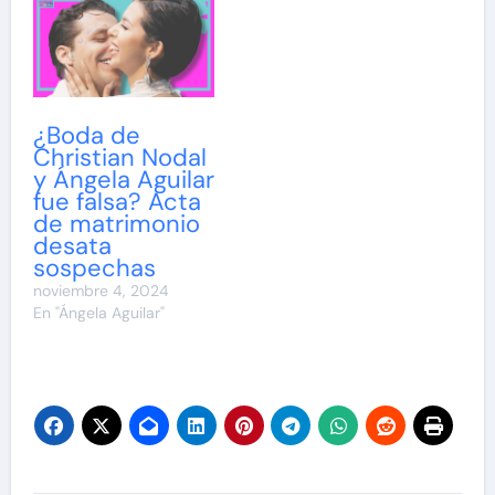
¿Boda de
Christian Nodal
y Ángela Aguilar
fue falsa? Acta
de matrimonio
desata
sospechas
noviembre 4, 2024
En "Ángela Aguilar"