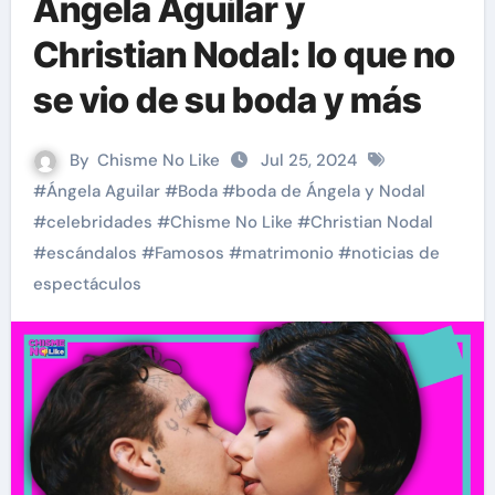
Ángela Aguilar y
Christian Nodal: lo que no
se vio de su boda y más
By
Chisme No Like
Jul 25, 2024
#
Ángela Aguilar
#
Boda
#
boda de Ángela y Nodal
#
celebridades
#
Chisme No Like
#
Christian Nodal
#
escándalos
#
Famosos
#
matrimonio
#
noticias de
espectáculos