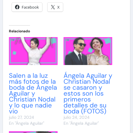
Facebook
X
Relacionado
Salen a la luz
Ángela Aguilar y
más fotos de la
Christian Nodal
boda de Ángela
se casaron y
Aguilar y
estos son los
Christian Nodal
primeros
y lo que nadie
detalles de su
vio
boda (FOTOS)
julio 27, 2024
julio 24, 2024
En "Ángela Aguilar"
En "Ángela Aguilar"