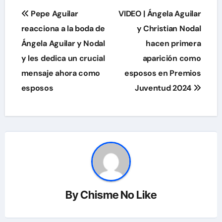
Navegación
Pepe Aguilar
VIDEO | Ángela Aguilar
de
reacciona a la boda de
y Christian Nodal
Ángela Aguilar y Nodal
hacen primera
entradas
y les dedica un crucial
aparición como
mensaje ahora como
esposos en Premios
esposos
Juventud 2024
By
Chisme No Like