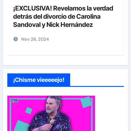
ad
Jay-Z reacciona a acusaciones de
supuesto abuso a menor de 13 años
junto a Diddy Combs en plena fiesta
Dic 9, 2024
¡Chisme vieeeeejo!