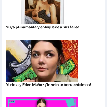
Yuya ¡Amamanta y enloquece a sus fans!
Yuridia y Edén Muñoz ¡Terminan borrachísimos!