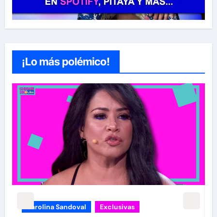
¡Lo más polémico!
Exclusivas
Sean 'Diddy' Combs