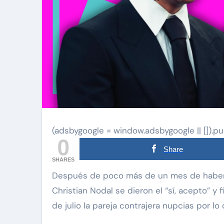
(adsbygoogle = window.adsbygoogle || []).pu
0
Share
SHARES
Después de poco más de un mes de haber gritado al mundo su romance, Ángela Aguilar y
Christian Nodal se dieron el “sí, acepto” y
de julio la pareja contrajera nupcias por lo c