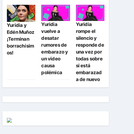
Yuridia
Yuridia
Yuridia y
vuelve a
rompe el
Edén Muñoz
desatar
silencio y
¡Terminan
rumores de
responde de
borrachísim
embarazo y
una vez por
os!
un video
todas sobre
causa
si está
polémica
embarazad
a de nuevo
#fyp
#paratiiiiiiiiiiiiiiiiiiiiiiiiiiiiiii
#foryou