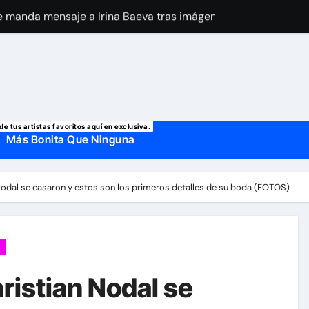
 manda mensaje a Irina Baeva tras imágenes junto a Giovann
o, confirman la muerte de su primer esposo y su actual marido
de tus artistas favoritos aquí en exclusiva.
Más Bonita Que Ninguna
 Nodal se casaron y estos son los primeros detalles de su boda (FOTOS)
ristian Nodal se