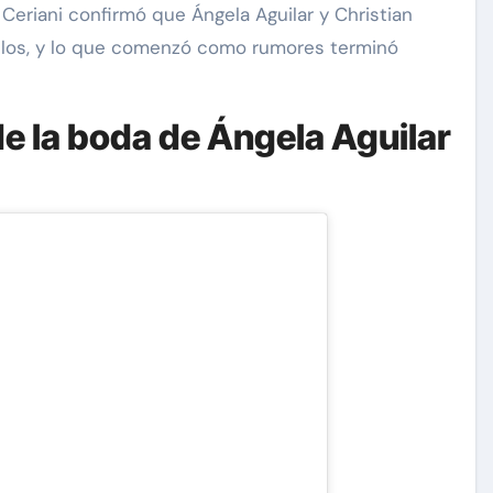
 Ceriani confirmó que Ángela Aguilar y Christian
elos, y lo que comenzó como rumores terminó
de la boda de Ángela Aguilar
carolina Sandoval
Exclusivas
¡EXCLUSIVA! Revelamos la
verdad detrás del divorcio de
nte de
Carolina Sandoval y Nick
vos
Hernández
d
Nov 26, 2024