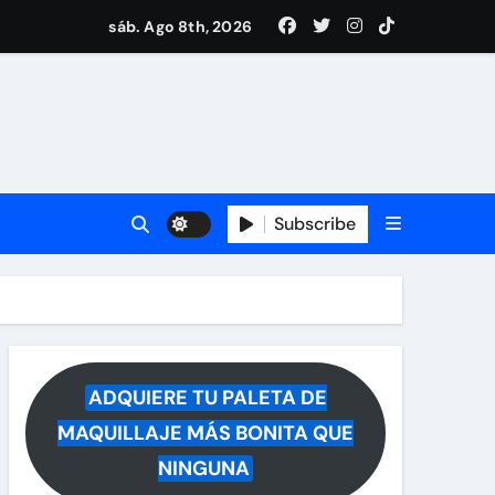
i Medina y revela lo que muchos querían saber
sáb. Ago 8th, 2026
 reacciona a la noticia
Subscribe
ADQUIERE TU PALETA DE
MAQUILLAJE MÁS BONITA QUE
NINGUNA