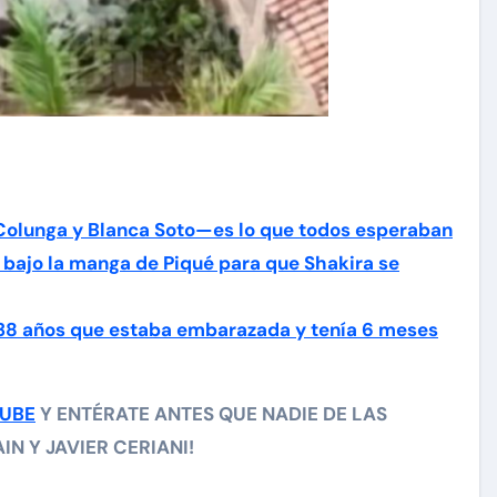
Colunga y Blanca Soto—es lo que todos esperaban
 bajo la manga de Piqué para que Shakira se
 38 años que estaba embarazada y tenía 6 meses
TUBE
Y ENTÉRATE ANTES QUE NADIE DE LAS
N Y JAVIER CERIANI!