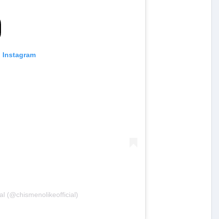
n Instagram
al (@chismenolikeofficial)