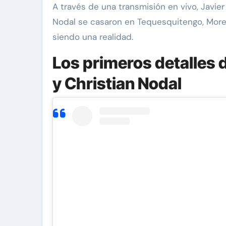
A través de una transmisión en vivo, Javier
Nodal se casaron en Tequesquitengo, Mor
siendo una realidad.
Los primeros detalles 
y Christian Nodal
via Pinal
Exclusivas
Silvia Pinal
Uncategorized
e Guzmán se
e situación de
Entre lágrimas, asiste
y declara: “Está
Silvia Pinal revela nue
e partir”
detalles sobre su salu
Nov 27, 2024