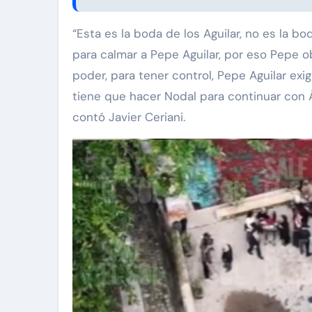
“Esta es la boda de los Aguilar, no es la b
para calmar a Pepe Aguilar, por eso Pepe obl
poder, para tener control, Pepe Aguilar exi
tiene que hacer Nodal para continuar con Á
contó Javier Ceriani.