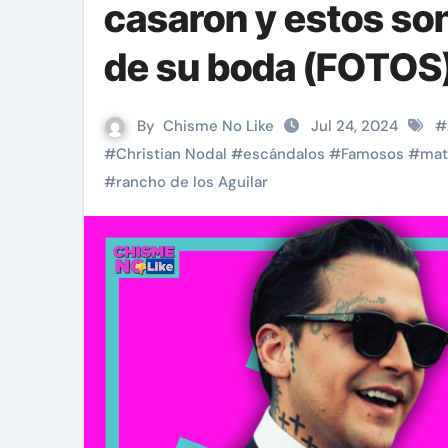
casaron y estos son
de su boda (FOTOS
By
Chisme No Like
Jul 24, 2024
#
#
Christian Nodal
#
escándalos
#
Famosos
#
mat
#
rancho de los Aguilar