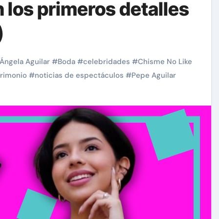
 los primeros detalles
)
Ángela Aguilar
#
Boda
#
celebridades
#
Chisme No Like
rimonio
#
noticias de espectáculos
#
Pepe Aguilar