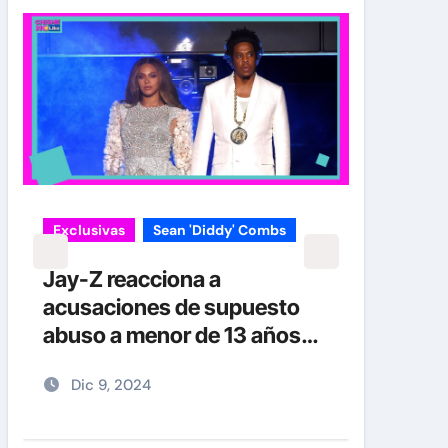
Exclusivas
Sean 'Diddy' Combs
Jay-Z reacciona a
acusaciones de supuesto
abuso a menor de 13 años
junto a Diddy Combs en
Dic 9, 2024
plena fiesta