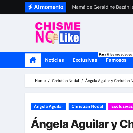
Skip
Al momento
Mamá de Geraldine Bazán le
to
Thalí García se viste de lut
content
Para ti las novedades 
Noticias
Exclusivas
Famosos
Home
Christian Nodal
Ángela Aguilar y Christian
Ángela Aguilar
Christian Nodal
Exclusivas
Ángela Aguilar y Ch