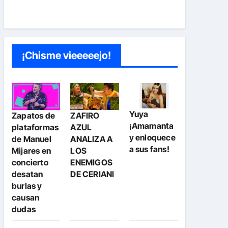
¡Chisme vieeeeejo!
Yuya
Zapatos de
ZAFIRO
¡Amamanta
plataformas
AZUL
y enloquece
de Manuel
ANALIZA A
a sus fans!
Mijares en
LOS
concierto
ENEMIGOS
desatan
DE CERIANI
burlas y
causan
dudas