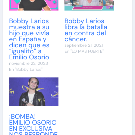
Bobby Larios
Bobby Larios
muestra a su
libra la batalla
hijo que vivía
en contra del
en España y
cáncer.
dicen que es
septiembre 21, 2021
“igualito” a
En "LO MAS FUERTE"
Emilio Osorio
noviembre 22, 2023
En "Bobby Larios"
¡BOMBA!
EMILIO OSORIO
EN EXCLUSIVA
NOS RESPONDE