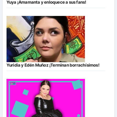
Yuya ¡Amamanta y enloquece a sus fans!
Yuridia y Edén Muñoz ¡Terminan borrachísimos!