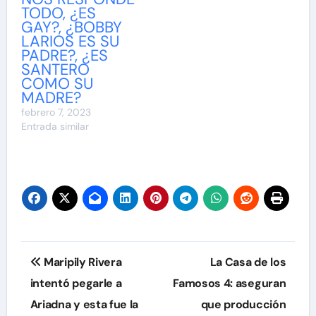
TODO, ¿ES
GAY?, ¿BOBBY
LARIOS ES SU
PADRE?, ¿ES
SANTERO
COMO SU
MADRE?
febrero 7, 2023
Entrada similar
Navegación
Maripily Rivera
La Casa de los
de
intentó pegarle a
Famosos 4: aseguran
Ariadna y esta fue la
que producción
entradas