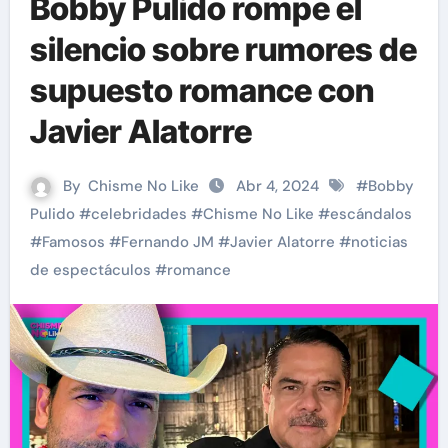
Bobby Pulido rompe el
silencio sobre rumores de
supuesto romance con
Javier Alatorre
By
Chisme No Like
Abr 4, 2024
#
Bobby
Pulido
#
celebridades
#
Chisme No Like
#
escándalos
#
Famosos
#
Fernando JM
#
Javier Alatorre
#
noticias
de espectáculos
#
romance