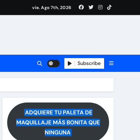
i Medina y revela lo que muchos querían saber
vie. Ago 7th, 2026
 reacciona a la noticia
Subscribe
ADQUIERE TU PALETA DE
MAQUILLAJE MÁS BONITA QUE
NINGUNA