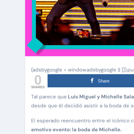
(adsbygoogle = window.adsbygoogle || []).pu
0
Share
SHARES
Tal parece que
Luis Miguel y Michelle Sal
desde que él decidió asistir a la boda de su
El esperado reencuentro entre el icónico c
emotivo evento: la boda de Michelle.