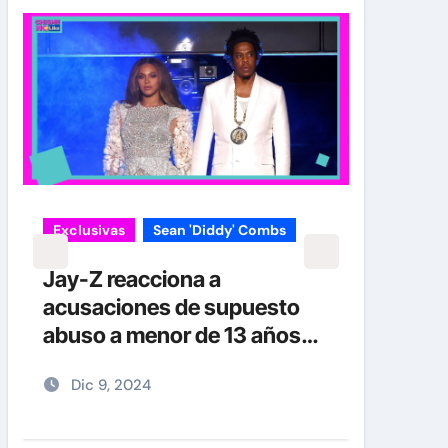
Exclusivas
Sean 'Diddy' Combs
Jay-Z reacciona a
acusaciones de supuesto
abuso a menor de 13 años
junto a Diddy Combs en
Dic 9, 2024
plena fiesta