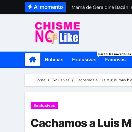
Skip
Al momento
Mamá de Geraldine Bazán le
to
Thalí García se viste de lut
content
Para ti las novedades 
Noticias
Exclusivas
Famosos
Home
Exclusivas
Cachamos a Luis Miguel muy bie
Exclusivas
Cachamos a Luis M