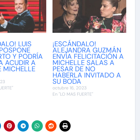
ALO! LUIS
¡ESCÁNDALO!
 POSPONE
ALEJANDRA GUZMÁN
TO Y PODRÍA
ENVÍA FELICITACIÓN A
A ACUDIR A
MICHELLE SALAS A
E MICHELLE
PESAR DE NO
HABERLA INVITADO A
SU BODA
023
UERTE"
octubre 16, 2023
En "LO MAS FUERTE"