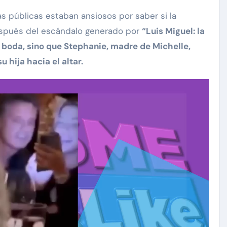
s públicas estaban ansiosos por saber si la
después del escándalo generado por
“Luis Miguel: la
la boda, sino que Stephanie, madre de Michelle,
 hija hacia el altar.
carolina Sandoval
Exclusivas
¡EXCLUSIVA! Revelamos la
verdad detrás del divorcio de
nte de
Carolina Sandoval y Nick
vos
Hernández
d
Nov 26, 2024