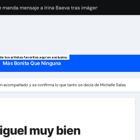
 manda mensaje a Irina Baeva tras imágenes junto a Giovann
o, confirman la muerte de su primer esposo y su actual marido
de tus artistas favoritos aquí en exclusiva.
Más Bonita Que Ninguna
n acompañado y se confirma lo que tanto se decía de Michelle Salas
iguel muy bien