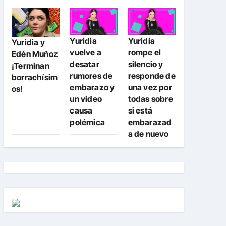
Yuridia
Yuridia
Yuridia y
vuelve a
rompe el
Edén Muñoz
desatar
silencio y
¡Terminan
rumores de
responde de
borrachísim
embarazo y
una vez por
os!
un video
todas sobre
causa
si está
polémica
embarazad
a de nuevo