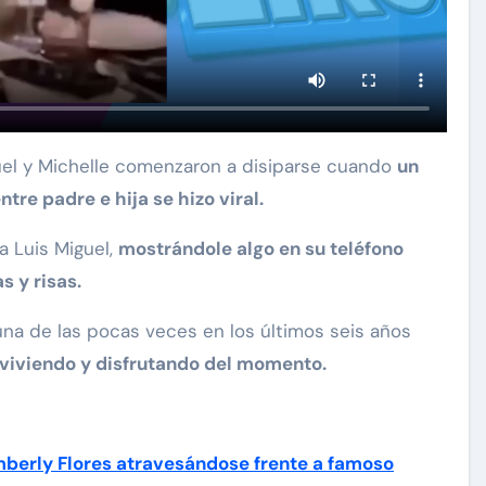
guel y Michelle comenzaron a disiparse cuando
un
re padre e hija se hizo viral.
a Luis Miguel,
mostrándole algo en su teléfono
 y risas.
na de las pocas veces en los últimos seis años
nviviendo y disfrutando del momento.
imberly Flores atravesándose frente a famoso