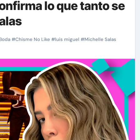
nfirma lo que tanto se
alas
Boda
#
Chisme No Like
#
luis miguel
#
Michelle Salas