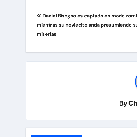
Navegación
Daniel Bisogno es captado en modo zom
de
mientras su noviecito anda presumiendo s
entradas
miserias
By
Ch