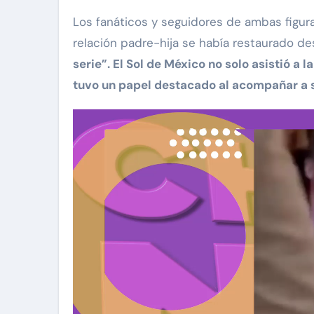
Los fanáticos y seguidores de ambas figura
relación padre-hija se había restaurado 
serie”. El Sol de México no solo asistió a 
tuvo un papel destacado al acompañar a su
via Pinal
Exclusivas
Silvia Pinal
Uncategorized
e Guzmán se
e situación de
Entre lágrimas, asiste
y declara: “Está
Silvia Pinal revela nue
e partir”
detalles sobre su salu
Nov 27, 2024