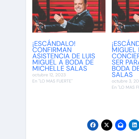
¡ESCÁNDALO!
¡ESCÁND
CONFIRMAN
MIGUEL
ASISTENCIA DE LUIS
CONCIER
MIGUEL A BODA DE
SER PAR
MICHELLE SALAS
BODA D
SALAS
octubre 12, 2023
En "LO MAS FUERTE"
octubre 3, 2
En "LO MAS F