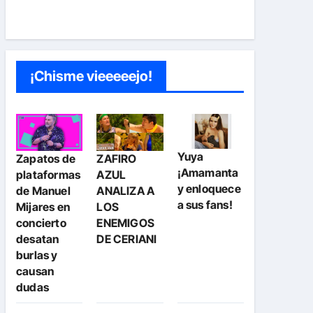
¡Chisme vieeeeejo!
Yuya
Zapatos de
ZAFIRO
¡Amamanta
plataformas
AZUL
y enloquece
de Manuel
ANALIZA A
a sus fans!
Mijares en
LOS
concierto
ENEMIGOS
desatan
DE CERIANI
burlas y
causan
dudas