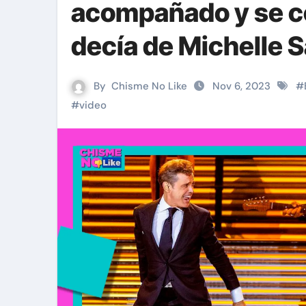
acompañado y se co
decía de Michelle S
By
Chisme No Like
Nov 6, 2023
#
#
video