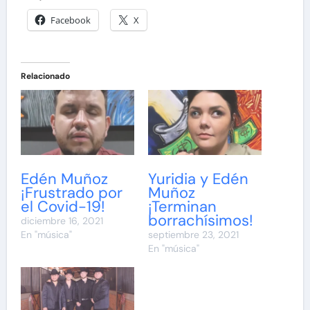
Facebook
X
Relacionado
Edén Muñoz
Yuridia y Edén
¡Frustrado por
Muñoz
el Covid-19!
¡Terminan
borrachísimos!
diciembre 16, 2021
En "música"
septiembre 23, 2021
En "música"