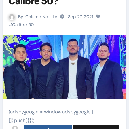
Calibre 50?
By
Chisme No Like
Sep 27, 2021
#
Calibre 50
(adsbygoogle = window.adsbygoogle ||
[]).push({});