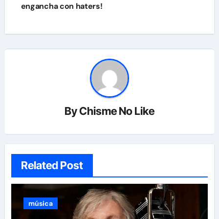
engancha con haters!
entradas
By
Chisme No Like
Related Post
música