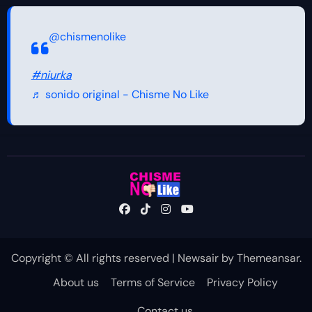
@chismenolike
#niurka
♬ sonido original - Chisme No Like
Copyright © All rights reserved
|
Newsair
by
Themeansar
.
About us
Terms of Service
Privacy Policy
Contact us