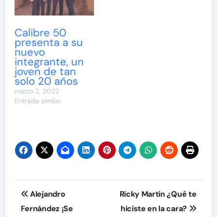
Calibre 50
presenta a su
nuevo
integrante, un
joven de tan
solo 20 años
marzo 2, 2022
Entrada similar
Navegación
Alejandro
Ricky Martin ¿Qué te
de
Fernández ¡Se
hiciste en la cara?