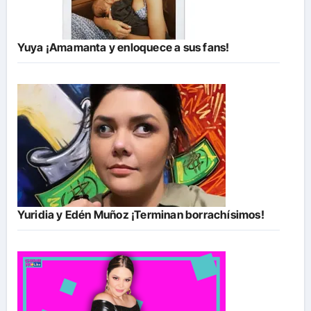
Yuya ¡Amamanta y enloquece a sus fans!
Yuridia y Edén Muñoz ¡Terminan borrachísimos!