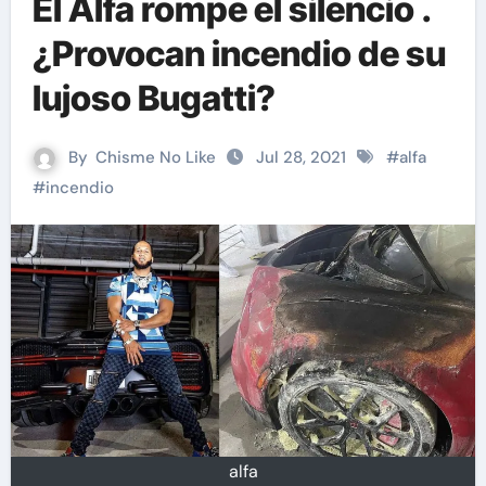
El Alfa rompe el silencio .
¿Provocan incendio de su
lujoso Bugatti?
By
Chisme No Like
Jul 28, 2021
#
alfa
#
incendio
alfa