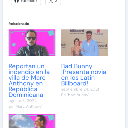
Facebook
X
Relacionado
Reportan un
Bad Bunny
incendio en la
¡Presenta novia
villa de Marc
en los Latin
Anthony en
Billboard!
República
septiembre 24, 2021
Dominicana
En "bad bunny"
agosto 8, 2024
En "Marc Anthony"