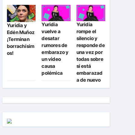
Yuridia
Yuridia
Yuridia y
vuelve a
rompe el
Edén Muñoz
desatar
silencio y
¡Terminan
rumores de
responde de
borrachísim
embarazo y
una vez por
os!
un video
todas sobre
causa
si está
polémica
embarazad
a de nuevo