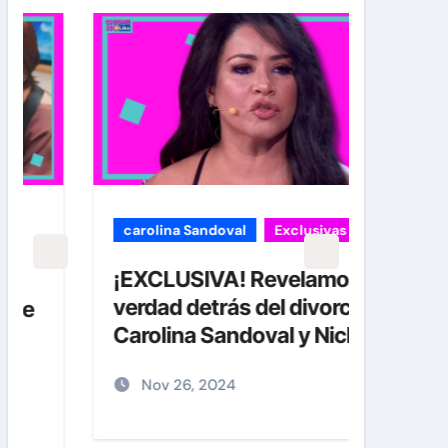
carolina Sandoval
Exclusivas
Exclu
¡EXCLUSIVA! Revelamos la
Jay-
verdad detrás del divorcio de
acus
Carolina Sandoval y Nick
abus
Hernández
junt
Nov 26, 2024
Di
plena