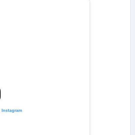
Exclusivas
Silvia Pinal
Uncategorized
se
n de
Entre lágrimas, asistente de
 “Está
Silvia Pinal revela nuevos
detalles sobre su salud
n Instagram
Nov 27, 2024