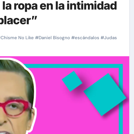
la ropa en la intimidad
placer”
#
Chisme No Like
#
Daniel Bisogno
#
escándalos
#
Judas