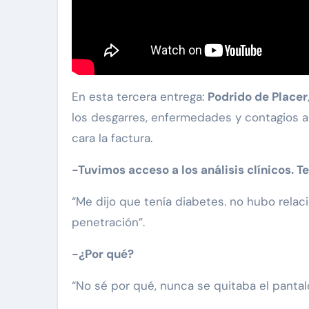
En esta tercera entrega:
Podrido de Placer
los desgarres, enfermedades y contagios a 
cara la factura.
-Tuvimos acceso a los análisis clínicos. T
“Me dijo que tenía diabetes. no hubo relac
penetración”.
-¿Por qué?
“No sé por qué, nunca se quitaba el pantal