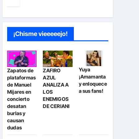
¡Chisme vieeeeejo!
Yuya
Zapatos de
ZAFIRO
¡Amamanta
plataformas
AZUL
y enloquece
de Manuel
ANALIZA A
a sus fans!
Mijares en
LOS
concierto
ENEMIGOS
desatan
DE CERIANI
burlas y
causan
dudas