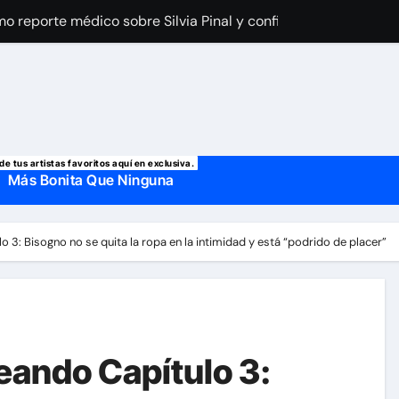
a Laury Saavedra por Yailin La Más Viral? El cantante reapar
 manda mensaje a Irina Baeva tras imágenes junto a Giovann
o, confirman la muerte de su primer esposo y su actual marido
de tus artistas favoritos aquí en exclusiva.
Más Bonita Que Ninguna
 3: Bisogno no se quita la ropa en la intimidad y está “podrido de placer”
eando Capítulo 3: