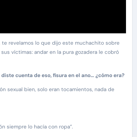
, te revelamos lo que dijo este muchachito sobre
sus víctimas: andar en la pura gozadera le cobró
e diste cuenta de eso, fisura en el ano… ¿cómo era?
ión sexual bien, solo eran tocamientos, nada de
ón siempre lo hacía con ropa”.