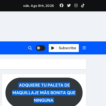
ece tras rumores
sáb. Ago 8th, 2026
i Medina y revela lo que muchos querían saber
 reacciona a la noticia
Subscribe
ADQUIERE TU PALETA DE
MAQUILLAJE MÁS BONITA QUE
NINGUNA