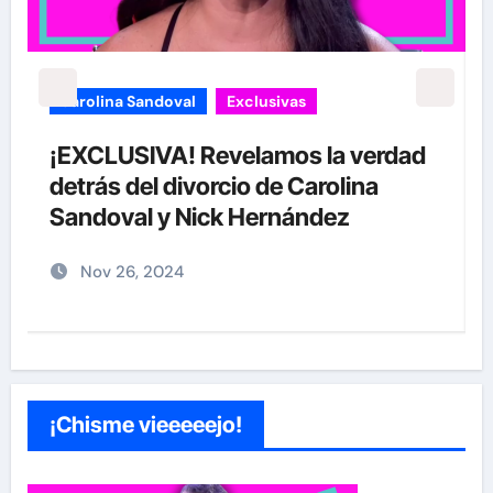
Exclusivas
Sean 'Diddy' Combs
Jay-Z reacciona a acusaciones de
supuesto abuso a menor de 13 años
junto a Diddy Combs en plena fiesta
Dic 9, 2024
¡Chisme vieeeeejo!