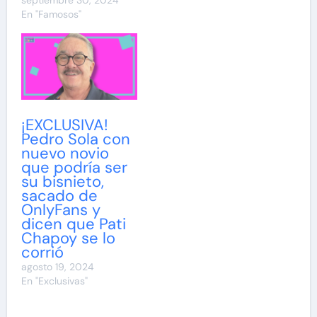
septiembre 30, 2024
En "Famosos"
¡EXCLUSIVA!
Pedro Sola con
nuevo novio
que podría ser
su bisnieto,
sacado de
OnlyFans y
dicen que Pati
Chapoy se lo
corrió
agosto 19, 2024
En "Exclusivas"