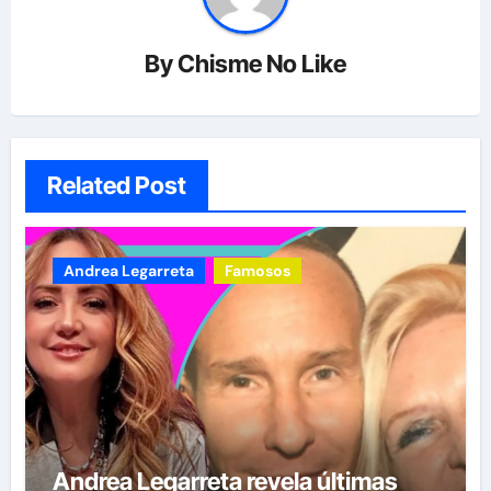
By
Chisme No Like
Related Post
Andrea Legarreta
Famosos
Andrea Legarreta revela últimas