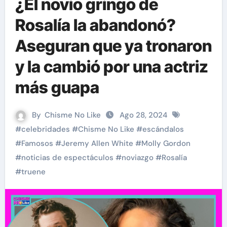
¿El novio gringo de
Rosalía la abandonó?
Aseguran que ya tronaron
y la cambió por una actriz
más guapa
By
Chisme No Like
Ago 28, 2024
#
celebridades
#
Chisme No Like
#
escándalos
#
Famosos
#
Jeremy Allen White
#
Molly Gordon
#
noticias de espectáculos
#
noviazgo
#
Rosalía
#
truene