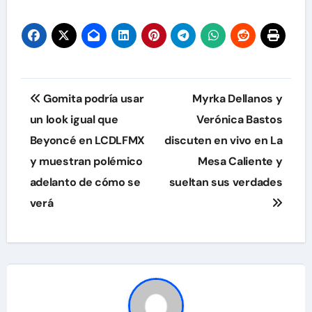
Navegación
Gomita podría usar
Myrka Dellanos y
de
un look igual que
Verónica Bastos
Beyoncé en LCDLFMX
discuten en vivo en La
entradas
y muestran polémico
Mesa Caliente y
adelanto de cómo se
sueltan sus verdades
verá