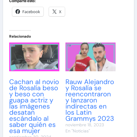
Comparte esto:
Facebook
X
Relacionado
Cachan al novio
Rauw Alejandro
de Rosalía beso
y Rosalía se
y beso con
reencontraron
guapa actriz y
y lanzaron
las imágenes
indirectas en
desatan
los Latin
escándalo al
Grammys 2023
saber quién es
noviembre 18, 2023
esa mujer
En "Noticias"