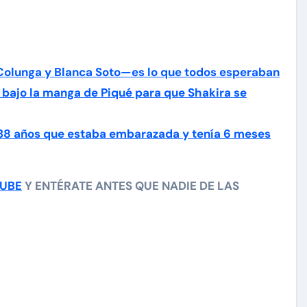
Colunga y Blanca Soto—es lo que todos esperaban
 bajo la manga de Piqué para que Shakira se
 38 años que estaba embarazada y tenía 6 meses
TUBE
Y ENTÉRATE ANTES QUE NADIE DE LAS