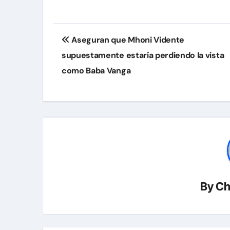
Navegación
Aseguran que Mhoni Vidente
de
supuestamente estaría perdiendo la vista
entradas
como Baba Vanga
By
Ch