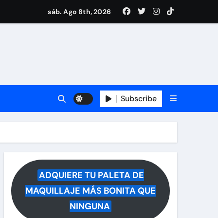
ece tras rumores
sáb. Ago 8th, 2026
i Medina y revela lo que muchos querían saber
 reacciona a la noticia
Subscribe
ADQUIERE TU PALETA DE
MAQUILLAJE MÁS BONITA QUE
NINGUNA