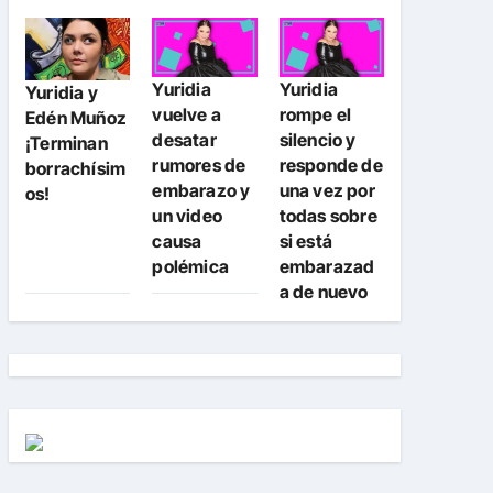
Yuridia
Yuridia
Yuridia y
vuelve a
rompe el
Edén Muñoz
desatar
silencio y
¡Terminan
rumores de
responde de
borrachísim
embarazo y
una vez por
os!
un video
todas sobre
causa
si está
polémica
embarazad
a de nuevo