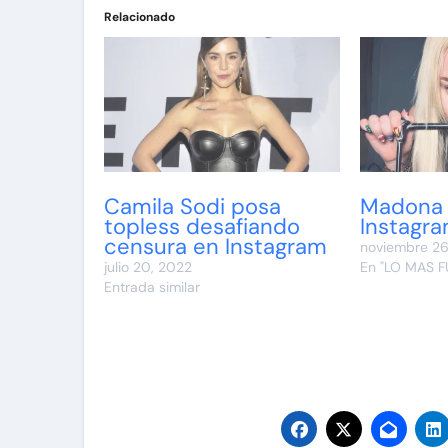
Relacionado
Camila Sodi posa
Madona 
topless desafiando
Instagra
censura en Instagram
noviembre 26
julio 20, 2022
En "LO MAS F
Entrada similar