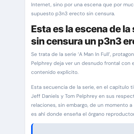
Internet, sino por una escena que por muc
supuesto p3n3 erecto sin censura.
Esta es la escena de la
sin censura un p3n3 er
Se trata de la serie ‘A Man In Full’, protag
Pelphrey deja ver un desnudo frontal con e
via Pinal
Exclusivas
Silvia Pinal
contenido explícito.
án visita a
Luis Enrique Guzmán 
Esta secuencia de la serie, en el capítulo 
n el hospital:
sincera sobre situació
Jeff Daniels y Tom Pelphrey en sus respect
to la vida que
Silvia Pinal y declara:
relaciones, sin embargo, de un momento a 
ir”
en proceso de partir”
es ahí donde enseña el órgano reproductor
Nov 28, 2024