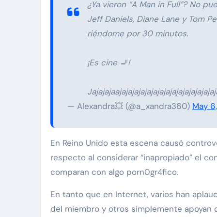
¿Ya vieron “A Man in Full”? No pu
Jeff Daniels, Diane Lane y Tom P
riéndome por 30 minutos.
¡Es cine 🚬!
Jajajajaajajajajajajajajajajajajajajaja
— Alexandra💥 (@a_xandra360)
May 6
En Reino Unido esta escena causó controver
respecto al considerar “inapropiado” el con
comparan con algo porn0gr4fico.
En tanto que en Internet, varios han aplaud
del miembro y otros simplemente apoyan q