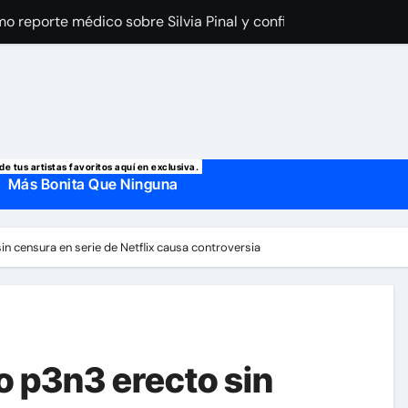
a Laury Saavedra por Yailin La Más Viral? El cantante reapar
 manda mensaje a Irina Baeva tras imágenes junto a Giovann
o, confirman la muerte de su primer esposo y su actual marido
de tus artistas favoritos aquí en exclusiva.
Más Bonita Que Ninguna
n censura en serie de Netflix causa controversia
 p3n3 erecto sin