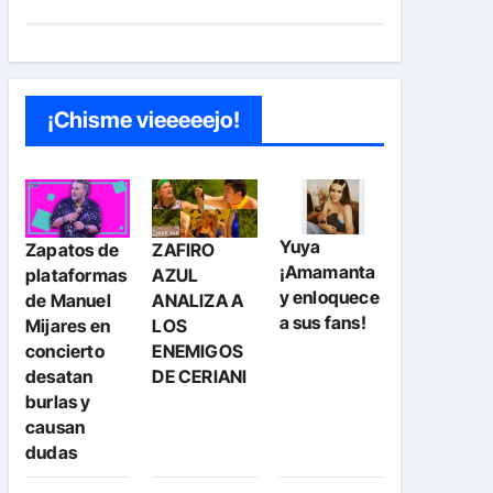
¡Chisme vieeeeejo!
Yuya
Zapatos de
ZAFIRO
¡Amamanta
plataformas
AZUL
y enloquece
de Manuel
ANALIZA A
a sus fans!
Mijares en
LOS
concierto
ENEMIGOS
desatan
DE CERIANI
burlas y
causan
dudas