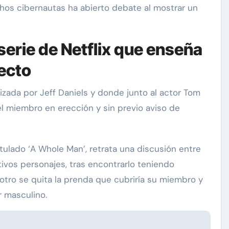
hos cibernautas ha abierto debate al mostrar un
 serie de Netflix que enseña
ecto
onizada por Jeff Daniels y donde junto al actor Tom
l miembro en erección y sin previo aviso de
Exclusivas
Silvia Pinal
Uncategorized
se
titulado ‘A Whole Man’, retrata una discusión entre
n de
Entre lágrimas, asistente de
ivos personajes, tras encontrarlo teniendo
 “Está
Silvia Pinal revela nuevos
otro se quita la prenda que cubriría su miembro y
detalles sobre su salud
 masculino.
Nov 27, 2024