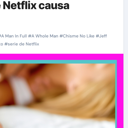
 Netflix causa
#
A Man In Full
#
A Whole Man
#
Chisme No Like
#
Jeff
to
#
serie de Netflix