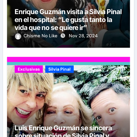
Enrique Guzmán visita a Silvia Pinal
en el hospital: “Le gusta tanto la
vida que no se quiere ir”
Chisme No Like
Nov 28, 2024
Exclusivas
Silvia Pinal
Luis Enrique Guzmán se sincera
sobre situación de Silvia Pinal y