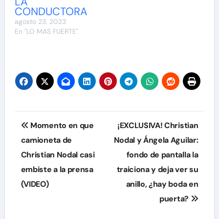
LA
CONDUCTORA
agosto 23, 2023
En "LO MAS FUERTE"
Navegación
Momento en que
¡EXCLUSIVA! Christian
de
camioneta de
Nodal y Ángela Aguilar:
Christian Nodal casi
fondo de pantalla la
entradas
embiste a la prensa
traiciona y deja ver su
(VIDEO)
anillo, ¿hay boda en
puerta?