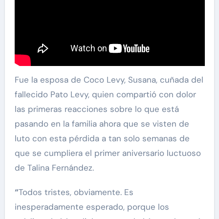
Fue la esposa de Coco Levy, Susana, cuñada del
fallecido Pato Levy, quien compartió con dolor
las primeras reacciones sobre lo que está
pasando en la familia ahora que se visten de
luto con esta pérdida a tan solo semanas de
que se cumpliera el primer aniversario luctuoso
de Talina Fernández.
“
Todos tristes, obviamente. Es
inesperadamente esperado, porque los