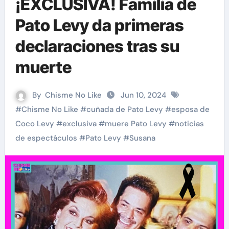
¡EXCLUSIVA! Familia de
Pato Levy da primeras
declaraciones tras su
muerte
By
Chisme No Like
Jun 10, 2024
#
Chisme No Like
#
cuñada de Pato Levy
#
esposa de
Coco Levy
#
exclusiva
#
muere Pato Levy
#
noticias
de espectáculos
#
Pato Levy
#
Susana