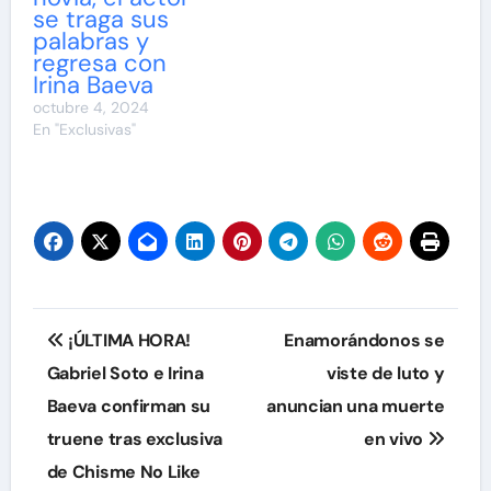
se traga sus
palabras y
regresa con
Irina Baeva
octubre 4, 2024
En "Exclusivas"
Navegación
¡ÚLTIMA HORA!
Enamorándonos se
de
Gabriel Soto e Irina
viste de luto y
Baeva confirman su
anuncian una muerte
entradas
truene tras exclusiva
en vivo
de Chisme No Like