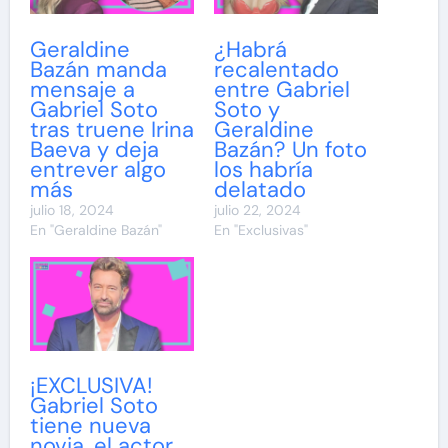
Geraldine
¿Habrá
Bazán manda
recalentado
mensaje a
entre Gabriel
Gabriel Soto
Soto y
tras truene Irina
Geraldine
Baeva y deja
Bazán? Un foto
entrever algo
los habría
más
delatado
julio 18, 2024
julio 22, 2024
En "Geraldine Bazán"
En "Exclusivas"
¡EXCLUSIVA!
Gabriel Soto
tiene nueva
novia, el actor