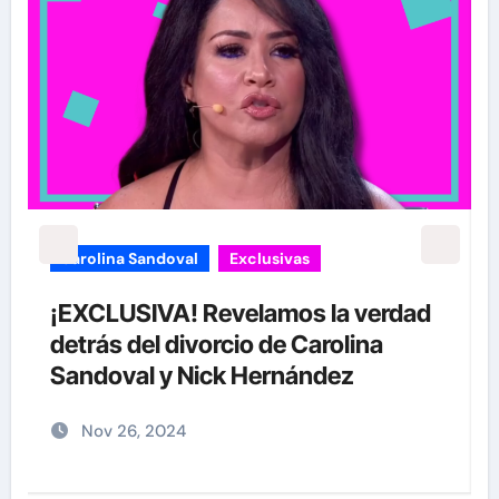
Exclusivas
Sean 'Diddy' Combs
ad
Jay-Z reacciona a acusaciones de
supuesto abuso a menor de 13 años
junto a Diddy Combs en plena fiesta
Dic 9, 2024