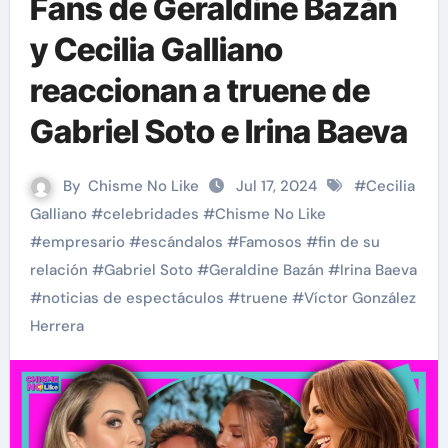
Fans de Geraldine Bazán
y Cecilia Galliano
reaccionan a truene de
Gabriel Soto e Irina Baeva
By
Chisme No Like
Jul 17, 2024
#
Cecilia
Galliano
#
celebridades
#
Chisme No Like
#
empresario
#
escándalos
#
Famosos
#
fin de su
relación
#
Gabriel Soto
#
Geraldine Bazán
#
Irina Baeva
#
noticias de espectáculos
#
truene
#
Víctor González
Herrera