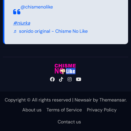
@chismenolike
#niurka
♬ sonido original - Chisme No Like
Copyright © All rights reserved
|
Newsair
by
Themeansar
.
About us
Terms of Service
Privacy Policy
Contact us