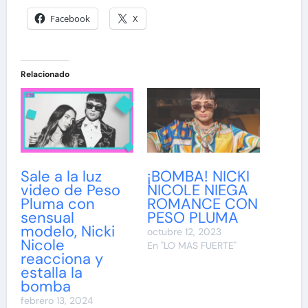
Facebook
X
Relacionado
Sale a la luz
¡BOMBA! NICKI
video de Peso
NICOLE NIEGA
Pluma con
ROMANCE CON
sensual
PESO PLUMA
modelo, Nicki
octubre 12, 2023
Nicole
En "LO MAS FUERTE"
reacciona y
estalla la
bomba
febrero 13, 2024