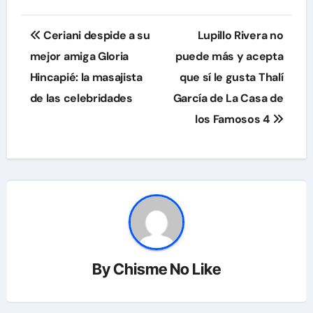
Navegación
Ceriani despide a su
Lupillo Rivera no
de
mejor amiga Gloria
puede más y acepta
Hincapié: la masajista
que sí le gusta Thalí
entradas
de las celebridades
García de La Casa de
los Famosos 4
By
Chisme No Like