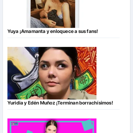
Yuya ¡Amamanta y enloquece a sus fans!
Yuridia y Edén Muñoz ¡Terminan borrachísimos!