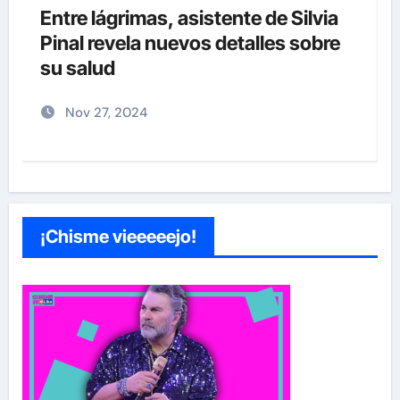
¡EXCLUSIVA! Revelamos la verdad
detrás del divorcio de Carolina
Sandoval y Nick Hernández
Nov 26, 2024
¡Chisme vieeeeejo!