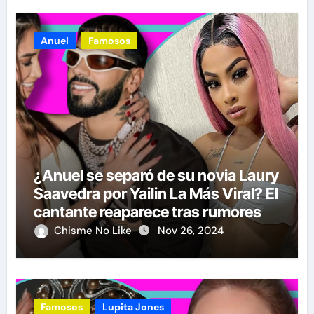
Anuel
Famosos
¿Anuel se separó de su novia Laury
Saavedra por Yailin La Más Viral? El
cantante reaparece tras rumores
Chisme No Like
Nov 26, 2024
Famosos
Lupita Jones