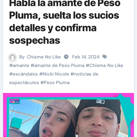
Habla la amante de Peso
Pluma, suelta los sucios
detalles y confirma
sospechas
By
Chisme No Like
Feb 14, 2024
#
amante
#
amante de Peso Pluma
#
Chisme No Like
#
escándalos
#
Nicki Nicole
#
noticias de
espectáculos
#
Peso Pluma