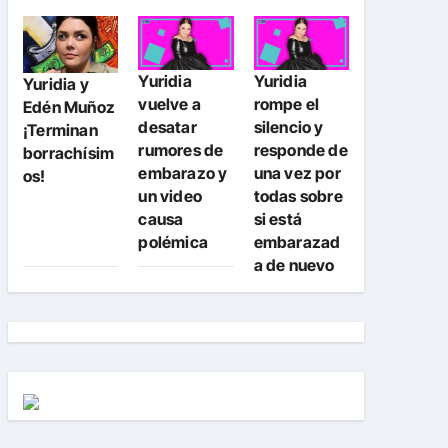
Yuridia
Yuridia
Yuridia y
vuelve a
rompe el
Edén Muñoz
desatar
silencio y
¡Terminan
rumores de
responde de
borrachísim
embarazo y
una vez por
os!
un video
todas sobre
causa
si está
polémica
embarazad
a de nuevo