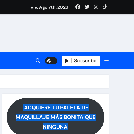
i Medina y revela lo que muchos querían saber
vie. Ago 7th, 2026
 reacciona a la noticia
Subscribe
ADQUIERE TU PALETA DE
MAQUILLAJE MÁS BONITA QUE
NINGUNA