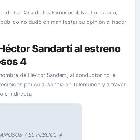
or de La Casa de los Famosos 4, Nacho Lozano,
público no dudó en manifestar su opinión al hacer
Héctor Sandarti al estreno
osos 4
carolina Sandoval
Exclusivas
l nombre de Héctor Sandarti, al conductor no le
recibidos por su ausencia en Telemundo y a través
¡EXCLUSIVA! Revelamos la
 e indirecta.
verdad detrás del divorcio de
nte de
Carolina Sandoval y Nick
vos
Hernández
d
Nov 26, 2024
FAMOSOS Y EL PUBLICO A