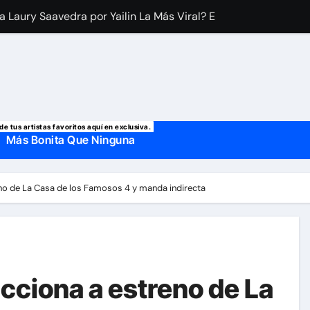
 manda mensaje a Irina Baeva tras imágenes junto a Giovann
o, confirman la muerte de su primer esposo y su actual marido
de tus artistas favoritos aquí en exclusiva.
Más Bonita Que Ninguna
eno de La Casa de los Famosos 4 y manda indirecta
cciona a estreno de La