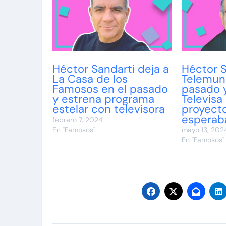
Héctor Sandarti deja a
Héctor S
La Casa de los
Telemun
Famosos en el pasado
pasado y
y estrena programa
Televisa
estelar con televisora
proyect
esperab
febrero 7, 2024
En "Famosos"
mayo 13, 202
En "Famosos"