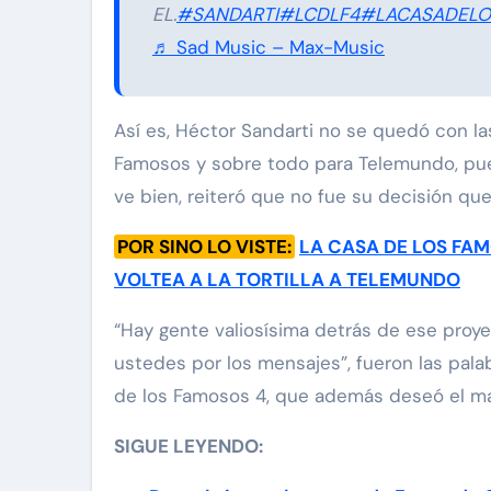
EL.
#SANDARTI
#LCDLF4
#LACASADEL
♬ Sad Music – Max-Music
Así es, Héctor Sandarti no se quedó con la
Famosos y sobre todo para Telemundo, pues 
ve bien, reiteró que no fue su decisión qued
POR SINO LO VISTE:
LA CASA DE LOS FAM
VOLTEA A LA TORTILLA A TELEMUNDO
“Hay gente valiosísima detrás de ese proy
ustedes por los mensajes”, fueron las pala
de los Famosos 4, que además deseó el may
SIGUE LEYENDO: