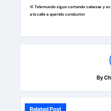
Navegación
Telemundo sigue cortando cabezas y e
de
a la calle a querido conductor
entradas
By
Ch
Related Post