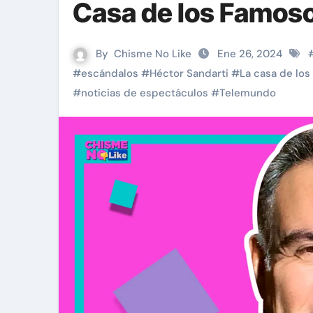
Casa de los Famoso
By
Chisme No Like
Ene 26, 2024
#
escándalos
#
Héctor Sandarti
#
La casa de lo
#
noticias de espectáculos
#
Telemundo