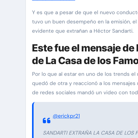
Y es que a pesar de que el nuevo conduct
tuvo un buen desempeño en la emisión, el 
evidente que extrañan a Héctor Sandarti.
Este fue el mensaje de 
de La Casa de los Fam
via Pinal
Exclusivas
Silvia Pinal
Por lo que al estar en uno de los trends e
Uncategorized
quedó de otra y reaccionó a los mensajes 
e Guzmán se
de redes sociales mandó un video con todo
e situación de
Entre lágrimas, asiste
y declara: “Está
Silvia Pinal revela nue
e partir”
detalles sobre su salu
@erickpr21
Nov 27, 2024
SANDARTI EXTRAÑA LA CASA DE LOS 