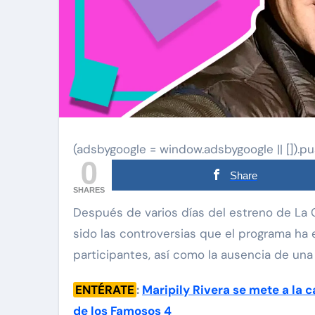
(adsbygoogle = window.adsbygoogle || []).pu
0
Share
SHARES
Después de varios días del estreno de La Casa de los Famosos 4 por Telemundo, varias han
sido las controversias que el programa ha
participantes, así como la ausencia de una 
ENTÉRATE
:
Maripily Rivera se mete a la 
de los Famosos 4