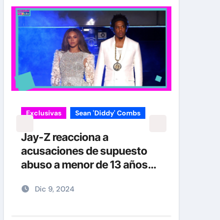
Exclusivas
Sean 'Diddy' Combs
Jay-Z reacciona a
acusaciones de supuesto
abuso a menor de 13 años
junto a Diddy Combs en
Dic 9, 2024
plena fiesta