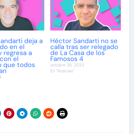
andarti deja a
Héctor Sandarti no se
do en el
calla tras ser relegado
 regresa a
de La Casa de los
 con el
Famosos 4
o que todos
octubre 26, 2023
an
En "Noticias"
4