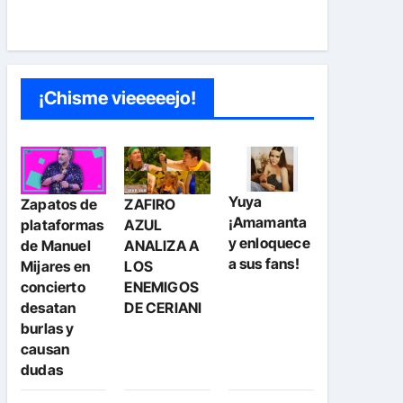
¡Chisme vieeeeejo!
Yuya
Zapatos de
ZAFIRO
¡Amamanta
plataformas
AZUL
y enloquece
de Manuel
ANALIZA A
a sus fans!
Mijares en
LOS
concierto
ENEMIGOS
desatan
DE CERIANI
burlas y
causan
dudas