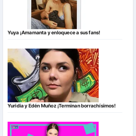
Yuya ¡Amamanta y enloquece a sus fans!
Yuridia y Edén Muñoz ¡Terminan borrachísimos!