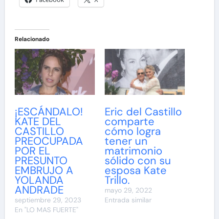
Relacionado
¡ESCÁNDALO!
Eric del Castillo
KATE DEL
comparte
CASTILLO
cómo logra
PREOCUPADA
tener un
POR EL
matrimonio
PRESUNTO
sólido con su
EMBRUJO A
esposa Kate
YOLANDA
Trillo.
ANDRADE
mayo 29, 2022
septiembre 29, 2023
Entrada similar
En "LO MAS FUERTE"