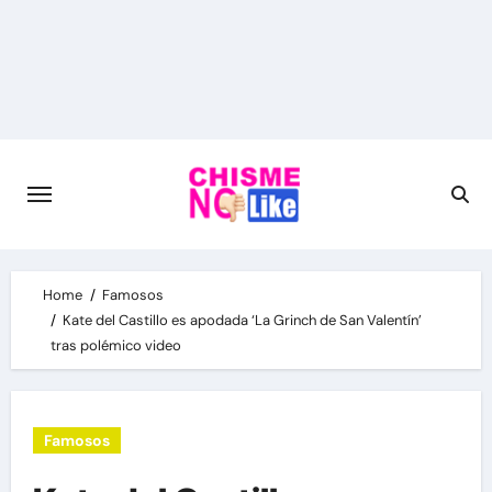
Skip
to
content
Home
Famosos
Kate del Castillo es apodada ‘La Grinch de San Valentín’
tras polémico video
Famosos