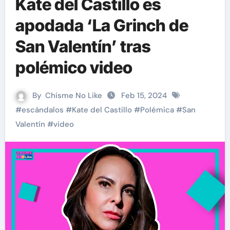
Kate del Castillo es
apodada ‘La Grinch de
San Valentín’ tras
polémico video
By
Chisme No Like
Feb 15, 2024
#
escándalos
#
Kate del Castillo
#
Polémica
#
San
Valentín
#
video