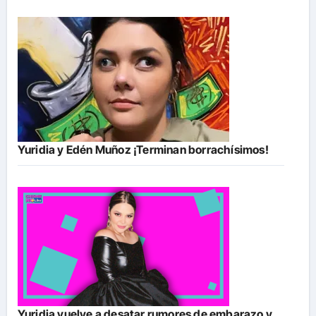
Yuridia y Edén Muñoz ¡Terminan borrachísimos!
Yuridia vuelve a desatar rumores de embarazo y