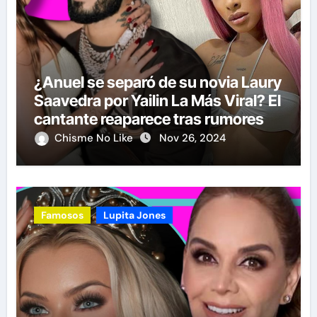
¿Anuel se separó de su novia Laury
Saavedra por Yailin La Más Viral? El
cantante reaparece tras rumores
Chisme No Like
Nov 26, 2024
Famosos
Lupita Jones