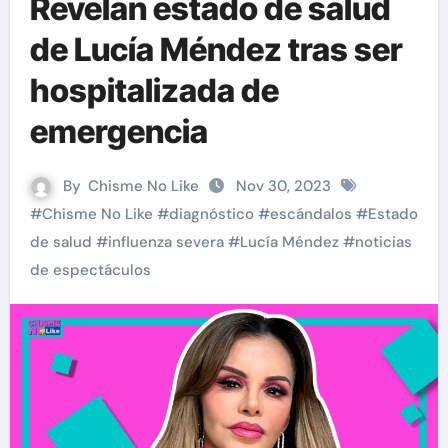
Revelan estado de salud
de Lucía Méndez tras ser
hospitalizada de
emergencia
By
Chisme No Like
Nov 30, 2023
#
Chisme No Like
#
diagnóstico
#
escándalos
#
Estado
de salud
#
influenza severa
#
Lucía Méndez
#
noticias
de espectáculos