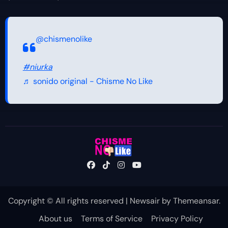
@chismenolike
#niurka
♬ sonido original - Chisme No Like
Copyright © All rights reserved
|
Newsair
by
Themeansar
.
About us
Terms of Service
Privacy Policy