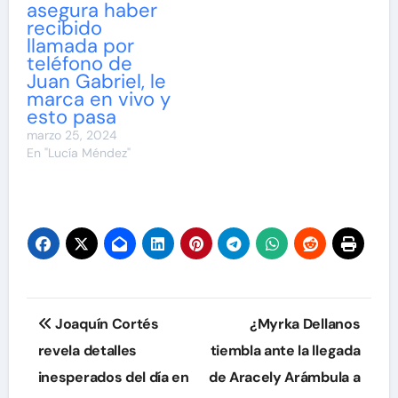
asegura haber
recibido
llamada por
teléfono de
Juan Gabriel, le
marca en vivo y
esto pasa
marzo 25, 2024
En "Lucía Méndez"
Navegación
Joaquín Cortés
¿Myrka Dellanos
de
revela detalles
tiembla ante la llegada
inesperados del día en
de Aracely Arámbula a
entradas