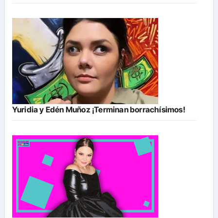
Yuridia y Edén Muñoz ¡Terminan borrachísimos!