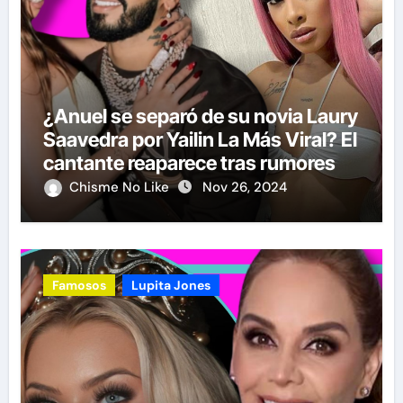
¿Anuel se separó de su novia Laury
Saavedra por Yailin La Más Viral? El
cantante reaparece tras rumores
Chisme No Like
Nov 26, 2024
Famosos
Lupita Jones