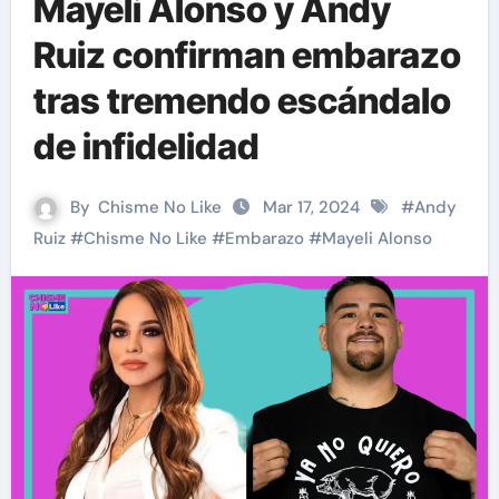
Mayeli Alonso y Andy
Ruiz confirman embarazo
tras tremendo escándalo
de infidelidad
By
Chisme No Like
Mar 17, 2024
#
Andy
Ruiz
#
Chisme No Like
#
Embarazo
#
Mayeli Alonso