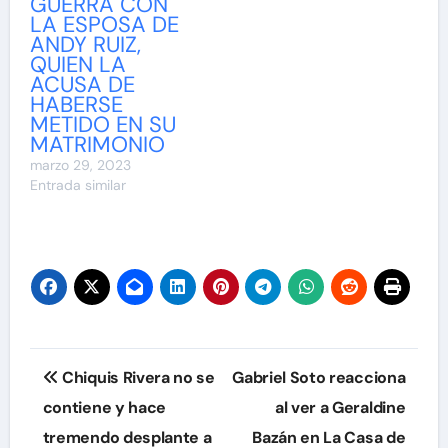
GUERRA CON
LA ESPOSA DE
ANDY RUIZ,
QUIEN LA
ACUSA DE
HABERSE
METIDO EN SU
MATRIMONIO
marzo 29, 2023
Entrada similar
Navegación
Chiquis Rivera no se
Gabriel Soto reacciona
de
contiene y hace
al ver a Geraldine
tremendo desplante a
Bazán en La Casa de