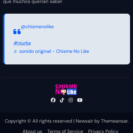
que muchos querían saber
@chismenolike
#niurka
♬ sonido original - Chisme No Like
Copyright © All rights reserved
|
Newsair
by
Themeansar
.
About us
Terms of Service
Privacy Policy