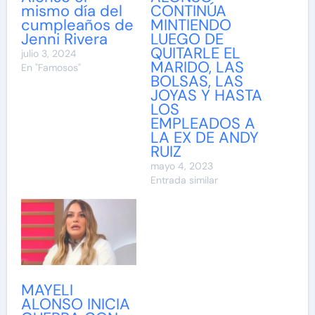
mismo día del
CONTINÚA
cumpleaños de
MINTIENDO
Jenni Rivera
LUEGO DE
QUITARLE EL
julio 3, 2024
MARIDO, LAS
En "Famosos"
BOLSAS, LAS
JOYAS Y HASTA
LOS
EMPLEADOS A
LA EX DE ANDY
RUIZ
mayo 4, 2023
Entrada similar
MAYELI
ALONSO INICIA