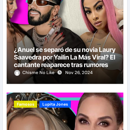
¿Anuel se separó de su novia Laury
Saavedra por Yailin La Más Viral? El
cantante reaparece tras rumores
Chisme No Like
Nov 26, 2024
Famosos
Lupita Jones