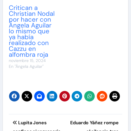
Critican a
Christian Nodal
por hacer con
Ángela Aguilar
lo mismo que
ya había
realizado con
Cazzu en
alfombra roja
noviembre 15, 2024
En "Ángela Aguilar"
Navegación
Lupita Jones
Eduardo Yáñez rompe