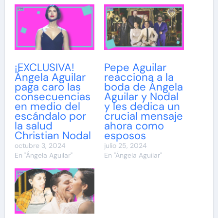
¡EXCLUSIVA!
Pepe Aguilar
Ángela Aguilar
reacciona a la
paga caro las
boda de Ángela
consecuencias
Aguilar y Nodal
en medio del
y les dedica un
escándalo por
crucial mensaje
la salud
ahora como
Christian Nodal
esposos
octubre 3, 2024
julio 25, 2024
En "Ángela Aguilar"
En "Ángela Aguilar"