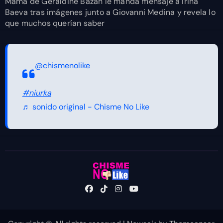
Mamá de Geraldine Bazán le manda mensaje a Irina
Baeva tras imágenes junto a Giovanni Medina y revela lo
que muchos querían saber
@chismenolike
#niurka
♬ sonido original - Chisme No Like