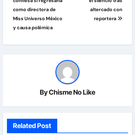
de
confiesa si regresaría
el silencio tras
como directora de
altercado con
entradas
Miss Universo México
reportera
y causa polémica
By
Chisme No Like
Related Post