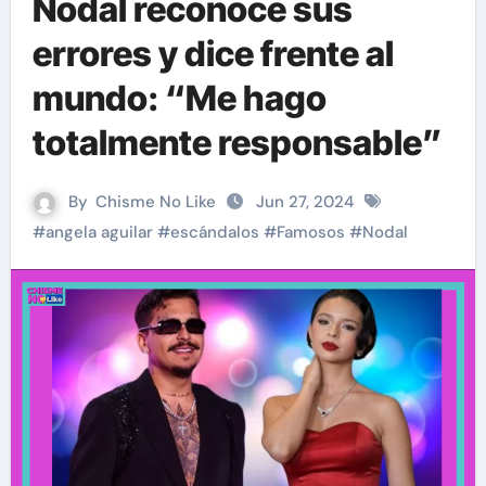
Nodal reconoce sus
errores y dice frente al
mundo: “Me hago
totalmente responsable”
By
Chisme No Like
Jun 27, 2024
#
angela aguilar
#
escándalos
#
Famosos
#
Nodal