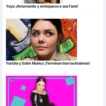
Yuya ¡Amamanta y enloquece a sus fans!
Yuridia y Edén Muñoz ¡Terminan borrachísimos!