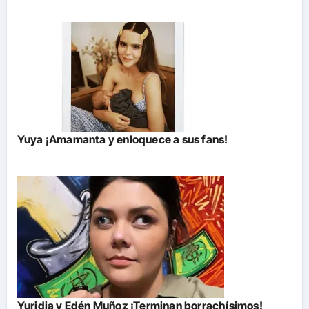
Yuya ¡Amamanta y enloquece a sus fans!
Yuridia y Edén Muñoz ¡Terminan borrachísimos!