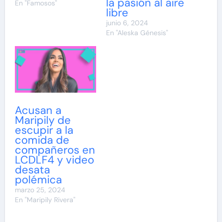
la pasión al aire
En "Famosos"
libre
junio 6, 2024
En "Aleska Génesis"
Acusan a
Maripily de
escupir a la
comida de
compañeros en
LCDLF4 y video
desata
polémica
marzo 25, 2024
En "Maripily Rivera"