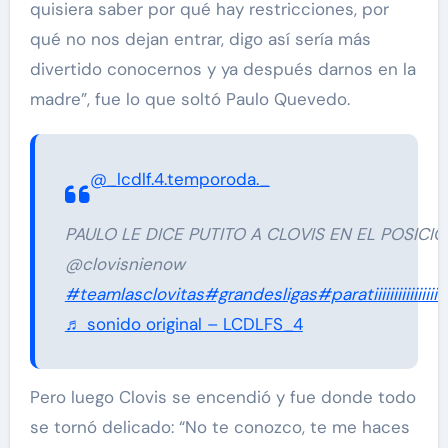
quisiera saber por qué hay restricciones, por
qué no nos dejan entrar, digo así sería más
divertido conocernos y ya después darnos en la
madre”, fue lo que soltó Paulo Quevedo.
@_lcdlf.4.temporoda._
PAULO LE DICE PUTITO A CLOVIS EN EL POSIC
@clovisnienow
#teamlasclovitas
#grandesligas
#paratiiiiiiiiiiiiiiiiiiii
♬ sonido original – LCDLFS_4
Pero luego Clovis se encendió y fue donde todo
se tornó delicado: “No te conozco, te me haces