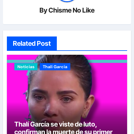
By
Chisme No Like
Related Post
Noticias
Thalí García
Thalí García se viste de luto,
confirman la muerte de su primer