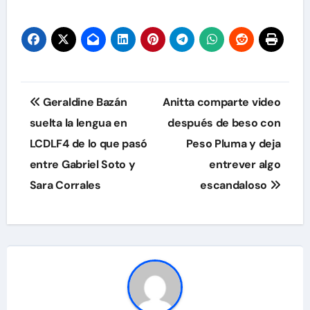
Navegación
Geraldine Bazán
Anitta comparte video
de
suelta la lengua en
después de beso con
LCDLF4 de lo que pasó
Peso Pluma y deja
entradas
entre Gabriel Soto y
entrever algo
Sara Corrales
escandaloso