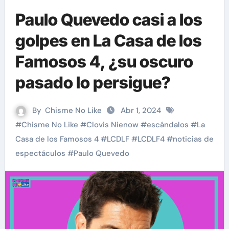
Paulo Quevedo casi a los
golpes en La Casa de los
Famosos 4, ¿su oscuro
pasado lo persigue?
By
Chisme No Like
Abr 1, 2024
#
Chisme No Like
#
Clovis Nienow
#
escándalos
#
La
Casa de los Famosos 4
#
LCDLF
#
LCDLF4
#
noticias de
espectáculos
#
Paulo Quevedo