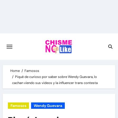
Skip
to
content
Home
Famosos
Piqué de curioso por saber sobre Wendy Guevara, lo
cachan viendo sus videos y la influencer trans contesta
Famosos
Wendy Guevara