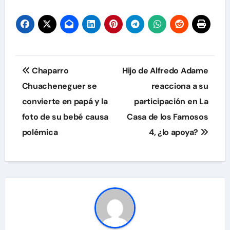
Navegación
Chaparro
Hijo de Alfredo Adame
de
Chuacheneguer se
reacciona a su
convierte en papá y la
participación en La
entradas
foto de su bebé causa
Casa de los Famosos
polémica
4, ¿lo apoya?