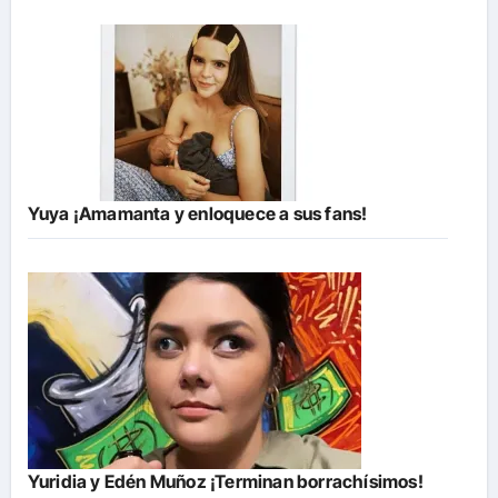
Yuya ¡Amamanta y enloquece a sus fans!
Yuridia y Edén Muñoz ¡Terminan borrachísimos!