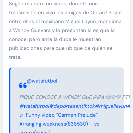
Según muestra un video, durante una
transmisión en vivo los amigos de Gerard Piqué,
entre ellos el mexicano Miguel Layún, menciona
a Wendy Guevara y le preguntan si es que la
conoce, pero ante la duda le muestran
publicaciones para que ubique de quién se
trata.
@watafutbol
PIQUE CONOCE A WENDY GUEVARA 🥵🦅💛 PT1
#watafutbol
#deportesentiktok
#miguellayun
#c
♬ Funny video “Carmen Prelude”
Arranging weakness(836530) – yo
suzuki(akisai)