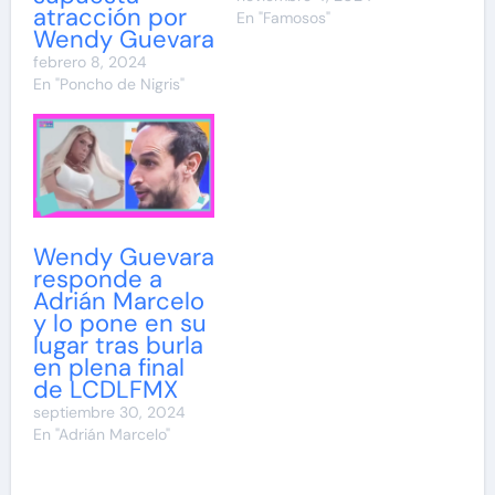
atracción por
En "Famosos"
Wendy Guevara
febrero 8, 2024
En "Poncho de Nigris"
Wendy Guevara
responde a
Adrián Marcelo
y lo pone en su
lugar tras burla
en plena final
de LCDLFMX
septiembre 30, 2024
En "Adrián Marcelo"