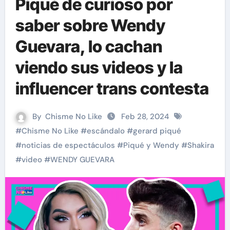
Piqué de curioso por
saber sobre Wendy
Guevara, lo cachan
viendo sus videos y la
influencer trans contesta
By
Chisme No Like
Feb 28, 2024
#
Chisme No Like
#
escándalo
#
gerard piqué
#
noticias de espectáculos
#
Piqué y Wendy
#
Shakira
#
video
#
WENDY GUEVARA