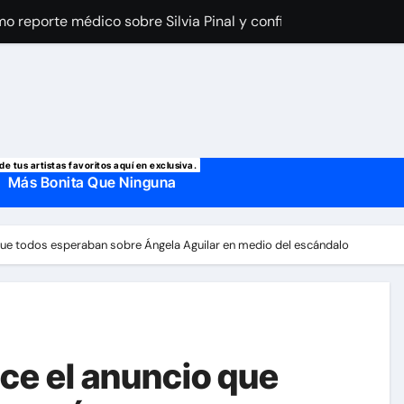
imo reporte médico sobre Silvia Pinal y confirma el día que sal
a Laury Saavedra por Yailin La Más Viral? El cantante reapar
 manda mensaje a Irina Baeva tras imágenes junto a Giovann
o, confirman la muerte de su primer esposo y su actual marido
de tus artistas favoritos aquí en exclusiva.
Más Bonita Que Ninguna
que todos esperaban sobre Ángela Aguilar en medio del escándalo
ce el anuncio que