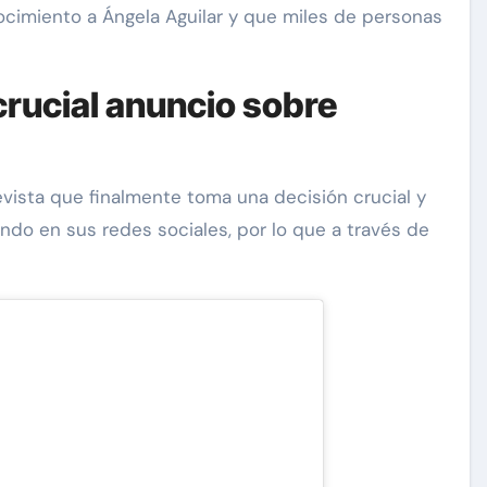
nocimiento a Ángela Aguilar y que miles de personas
rucial anuncio sobre
evista que finalmente toma una decisión crucial y
do en sus redes sociales, por lo que a través de
Exclusivas
Silvia Pinal
 a
Luis Enrique Guzmán se
tal:
sincera sobre situación de
a que
Silvia Pinal y declara: “Está
en proceso de partir”
Nov 28, 2024