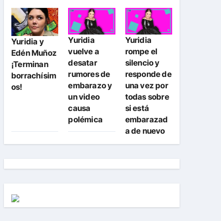
Yuridia
Yuridia
Yuridia y
vuelve a
rompe el
Edén Muñoz
desatar
silencio y
¡Terminan
rumores de
responde de
borrachísim
embarazo y
una vez por
os!
un video
todas sobre
causa
si está
polémica
embarazad
a de nuevo