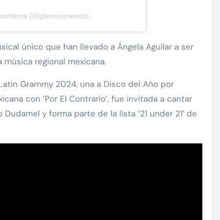
noamérica (@glamourmexico)
sical único que han llevado a Ángela Aguilar a ser
a música regional mexicana.
Latin Grammy 2024, una a Disco del Año por
icana con ‘Por El Contrario’, fue invitada a cantar
 Dudamel y forma parte de la lista ’21 under 21′ de