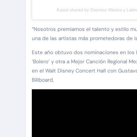
A post shared by Glamour México y Lati
“Nosotros premiamos el talento y estilo mu
una de las artistas más prometedoras de l
Este año obtuvo dos nominaciones en los 
‘Bolero’ y otra a Mejor Canción Regional Mex
en el Walt Disney Concert Hall con Gustavo
Billboard.