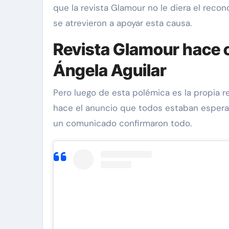
que la revista Glamour no le diera el reco
se atrevieron a apoyar esta causa.
Revista Glamour hace c
Ángela Aguilar
Pero luego de esta polémica es la propia r
hace el anuncio que todos estaban esperan
an 'Diddy' Combs
Exclusivas
Silvia Pinal
un comunicado confirmaron todo.
ona a
Enrique Guzmán visita
 de supuesto
Silvia Pinal en el hospi
r de 13 años
“Le gusta tanto la vid
y Combs en
no se quiere ir”
Nov 28, 2024