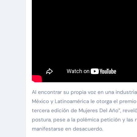
Al encontrar su propia voz en una industr
México y Latinoamérica le otorga el premio 
tercera edición de Mujeres Del Año”, revel
postura, pese a la polémica petición y las 
manifestarse en desacuerdo.