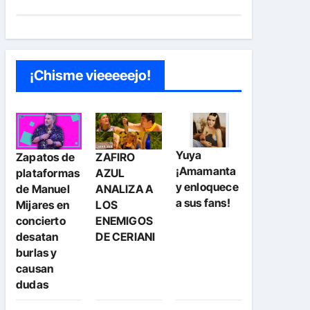
¡Chisme vieeeeejo!
Yuya
Zapatos de
ZAFIRO
¡Amamanta
plataformas
AZUL
y enloquece
de Manuel
ANALIZA A
a sus fans!
Mijares en
LOS
concierto
ENEMIGOS
desatan
DE CERIANI
burlas y
causan
dudas