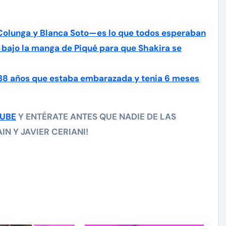
Colunga y Blanca Soto—es lo que todos esperaban
 bajo la manga de Piqué para que Shakira se
 38 años que estaba embarazada y tenía 6 meses
TUBE
Y ENTÉRATE ANTES QUE NADIE DE LAS
N Y JAVIER CERIANI!