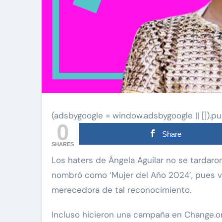
(adsbygoogle = window.adsbygoogle || []).pu
0
Share
SHARES
Los haters de Ángela Aguilar no se tardaron en manifestar cuando la revista Glamour la
nombró como ‘Mujer del Año 2024’, pues var
merecedora de tal reconocimiento.
Incluso hicieron una campaña en Change.or