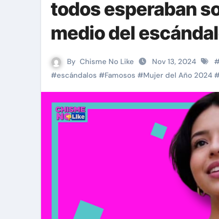
todos esperaban so
medio del escánda
By
Chisme No Like
Nov 13, 2024
#
escándalos
#
Famosos
#
Mujer del Año 2024