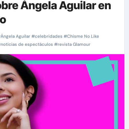
bre Ángela Aguilar en
lo
#
Ángela Aguilar
#
celebridades
#
Chisme No Like
#
noticias de espectáculos
#
revista Glamour