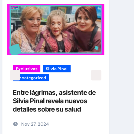
Exclusivas
Silvia Pinal
carol
Uncategorized
¡EXC
verd
Entre lágrimas, asistente de
Caro
Silvia Pinal revela nuevos
Her
detalles sobre su salud
No
Nov 27, 2024