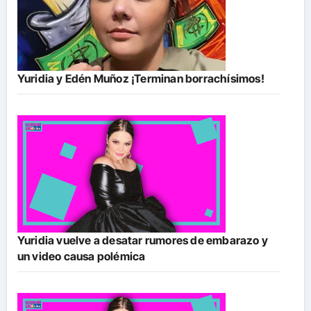
Yuridia y Edén Muñoz ¡Terminan borrachísimos!
Yuridia vuelve a desatar rumores de embarazo y
un video causa polémica