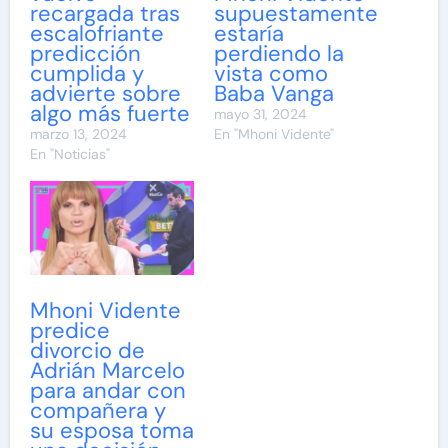
recargada tras
supuestamente
escalofriante
estaría
predicción
perdiendo la
cumplida y
vista como
advierte sobre
Baba Vanga
algo más fuerte
mayo 31, 2024
marzo 13, 2024
En "Mhoni Vidente"
En "Noticias"
Mhoni Vidente
predice
divorcio de
Adrián Marcelo
para andar con
compañera y
su esposa toma