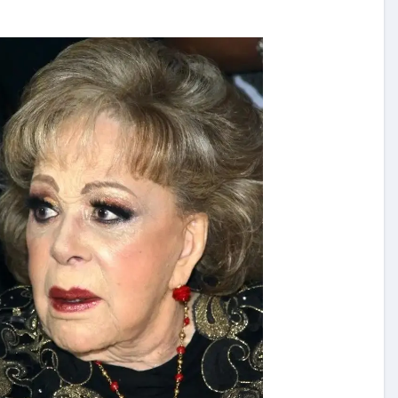
Exclusivas
Silvia Pinal
Uncategorized
se
n de
Entre lágrimas, asistente de
 “Está
Silvia Pinal revela nuevos
detalles sobre su salud
Nov 27, 2024