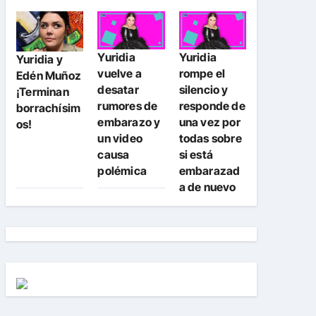
Yuridia
Yuridia
Yuridia y
vuelve a
rompe el
Edén Muñoz
desatar
silencio y
¡Terminan
rumores de
responde de
borrachísim
embarazo y
una vez por
os!
un video
todas sobre
causa
si está
polémica
embarazad
a de nuevo