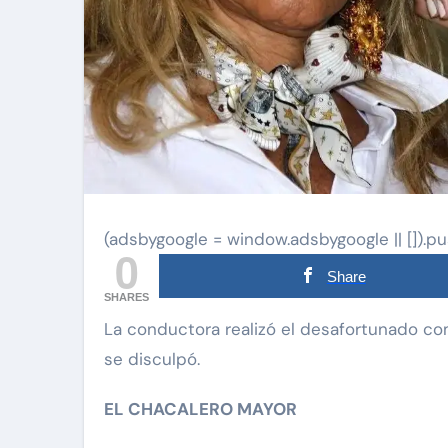
(adsbygoogle = window.adsbygoogle || []).pu
0
Share
SHARES
La conductora realizó el desafortunado comentario durante su programa de radio y más tarde
se disculpó.
EL
CHACALERO
MAYOR