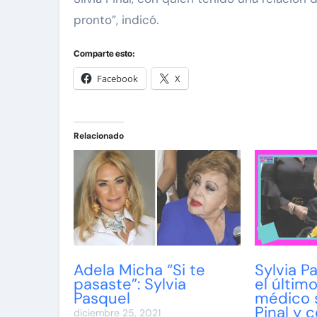
pronto”, indicó.
Comparte esto:
Facebook
X
Relacionado
Adela Micha “Si te
Sylvia P
pasaste”: Sylvia
el últim
Pasquel
médico s
Pinal y c
diciembre 25, 2021