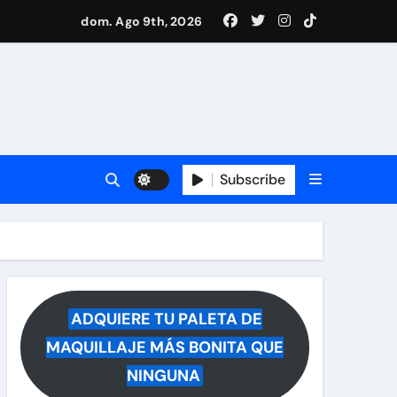
ece tras rumores
dom. Ago 9th, 2026
i Medina y revela lo que muchos querían saber
 reacciona a la noticia
Subscribe
ADQUIERE TU PALETA DE
MAQUILLAJE MÁS BONITA QUE
NINGUNA