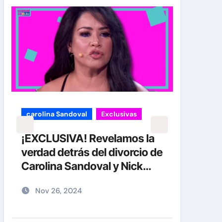
carolina Sandoval
Exclusivas
Exclu
¡EXCLUSIVA! Revelamos la
Jay-
verdad detrás del divorcio de
acus
Carolina Sandoval y Nick
abus
Hernández
junt
Nov 26, 2024
Di
plena