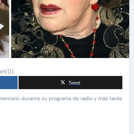
sh({});
Tweet