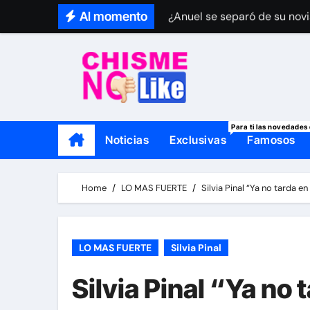
Skip
Al momento
¿Anuel se separó de su novi
to
Mamá de Geraldine Bazán le
content
Thalí García se viste de lut
Para ti las novedades 
Noticias
Exclusivas
Famosos
Home
LO MAS FUERTE
Silvia Pinal “Ya no tarda e
LO MAS FUERTE
Silvia Pinal
Silvia Pinal “Ya no 