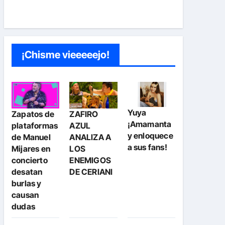
¡Chisme vieeeeejo!
Yuya
Zapatos de
ZAFIRO
¡Amamanta
plataformas
AZUL
y enloquece
de Manuel
ANALIZA A
a sus fans!
Mijares en
LOS
concierto
ENEMIGOS
desatan
DE CERIANI
burlas y
causan
dudas