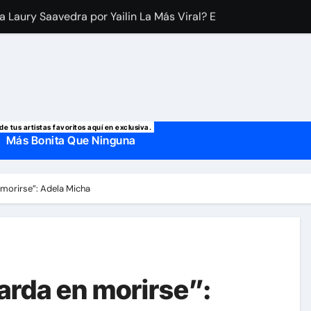
a Laury Saavedra por Yailin La Más Viral? El cantante reapar
 manda mensaje a Irina Baeva tras imágenes junto a Giovann
o, confirman la muerte de su primer esposo y su actual marido
de tus artistas favoritos aquí en exclusiva.
Más Bonita Que Ninguna
n morirse”: Adela Micha
tarda en morirse”: