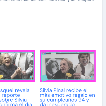
asquel revela
Silvia Pinal recibe el
o reporte
más emotivo regalo en
obre Silvia
su cumpleaños 94 y
onfirma el día
da inesperado