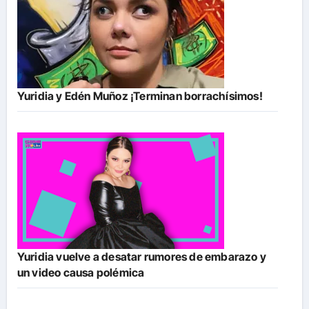
Yuridia y Edén Muñoz ¡Terminan borrachísimos!
Yuridia vuelve a desatar rumores de embarazo y
un video causa polémica