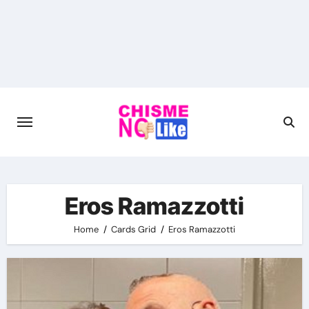
Skip
to
content
Eros Ramazzotti
Home
Cards Grid
Eros Ramazzotti