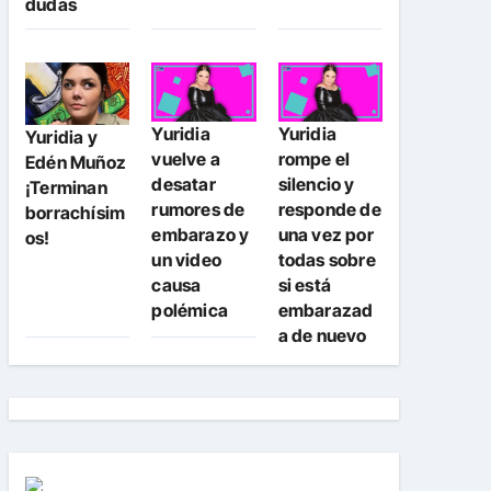
dudas
Yuridia
Yuridia
Yuridia y
vuelve a
rompe el
Edén Muñoz
desatar
silencio y
¡Terminan
rumores de
responde de
borrachísim
embarazo y
una vez por
os!
un video
todas sobre
causa
si está
polémica
embarazad
a de nuevo