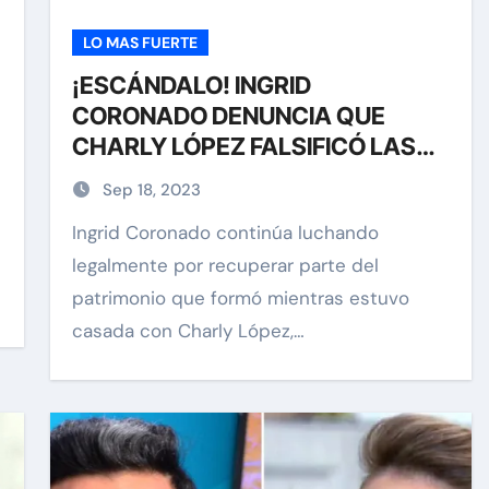
LO MAS FUERTE
¡ESCÁNDALO! INGRID
CORONADO DENUNCIA QUE
CHARLY LÓPEZ FALSIFICÓ LAS
ESCRITURAS DE LA CASA QUE
Sep 18, 2023
HOY SE DISPUTAN
Ingrid Coronado continúa luchando
legalmente por recuperar parte del
as
Exclusivas
Sean 'Diddy' Combs
patrimonio que formó mientras estuvo
casada con Charly López,…
os la
Jay-Z reacciona a
rcio de
acusaciones de supuesto
ick
abuso a menor de 13 años
junto a Diddy Combs en
Dic 9, 2024
plena fiesta