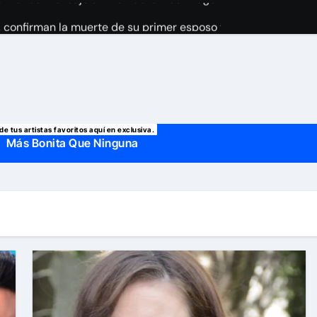
o, confirman la muerte de su primer esposo y su actual marido
de tus artistas favoritos aquí en exclusiva.
Más Bonita Que Ninguna