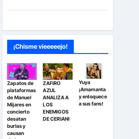
¡Chisme vieeeeejo!
Yuya
Zapatos de
ZAFIRO
¡Amamanta
plataformas
AZUL
y enloquece
de Manuel
ANALIZA A
a sus fans!
Mijares en
LOS
concierto
ENEMIGOS
desatan
DE CERIANI
burlas y
causan