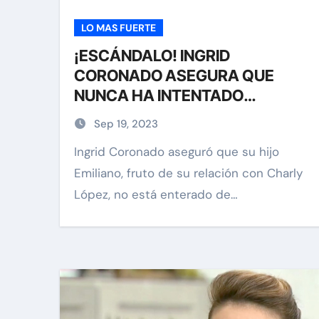
LO MAS FUERTE
¡ESCÁNDALO! INGRID
CORONADO ASEGURA QUE
NUNCA HA INTENTADO
ENVENENAR A SU HIJO CONTRA
Sep 19, 2023
CHARLY LÓPEZ
Ingrid Coronado aseguró que su hijo
Emiliano, fruto de su relación con Charly
carolina Sandoval
Exclusiv
López, no está enterado de…
¡EXCLUSIVA! Revelam
verdad detrás del divo
Carolina Sandoval y N
Hernández
Nov 26, 2024