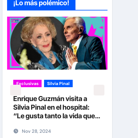
¡Lo más polémico!
Exclusivas
Silvia Pinal
Exclu
Enrique Guzmán visita a
Luis
Silvia Pinal en el hospital:
sinc
“Le gusta tanto la vida que
Silvi
no se quiere ir”
en p
Nov 28, 2024
No