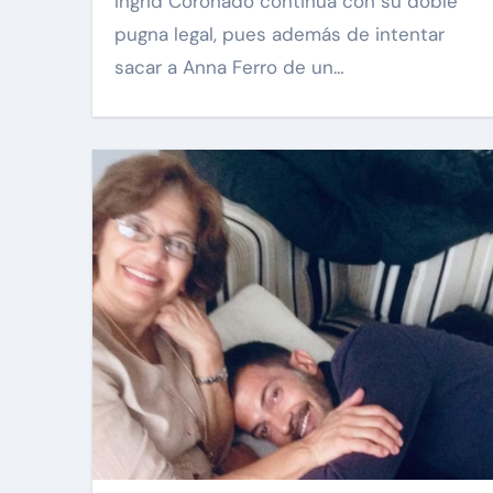
Ingrid Coronado continúa con su doble
pugna legal, pues además de intentar
sacar a Anna Ferro de un…