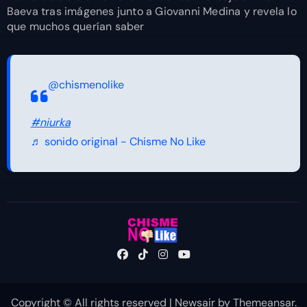
Baeva tras imágenes junto a Giovanni Medina y revela lo
que muchos querían saber
@chismenolike
#niurka
♬ sonido original - Chisme No Like
Copyright © All rights reserved
|
Newsair
by
Themeansar
.