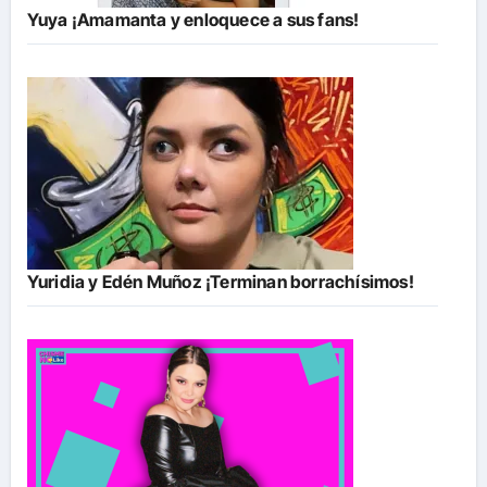
Yuya ¡Amamanta y enloquece a sus fans!
Yuridia y Edén Muñoz ¡Terminan borrachísimos!