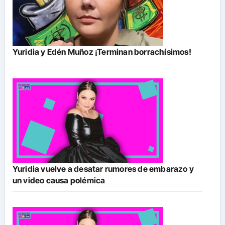
Yuridia y Edén Muñoz ¡Terminan borrachísimos!
Yuridia vuelve a desatar rumores de embarazo y
un video causa polémica