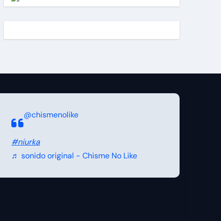
@chismenolike
#niurka
♬ sonido original - Chisme No Like