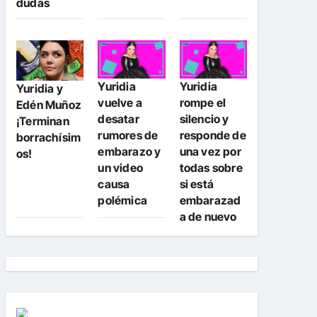
dudas
Yuridia
Yuridia
Yuridia y
vuelve a
rompe el
Edén Muñoz
desatar
silencio y
¡Terminan
rumores de
responde de
borrachísim
embarazo y
una vez por
os!
un video
todas sobre
causa
si está
polémica
embarazad
a de nuevo