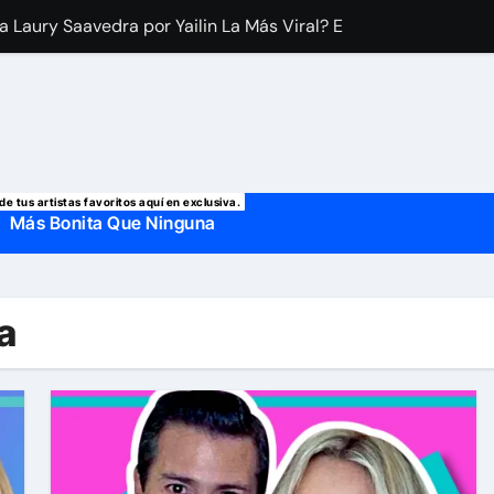
a Laury Saavedra por Yailin La Más Viral? El cantante reapar
 manda mensaje a Irina Baeva tras imágenes junto a Giovann
o, confirman la muerte de su primer esposo y su actual marido
de tus artistas favoritos aquí en exclusiva.
Más Bonita Que Ninguna
a