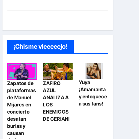
¡Chisme vieeeeejo!
Yuya
Zapatos de
ZAFIRO
¡Amamanta
plataformas
AZUL
y enloquece
de Manuel
ANALIZA A
a sus fans!
Mijares en
LOS
concierto
ENEMIGOS
desatan
DE CERIANI
burlas y
causan