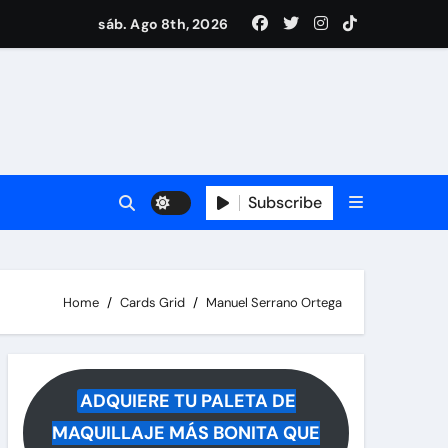
ece tras rumores
sáb. Ago 8th, 2026
i Medina y revela lo que muchos querían saber
 reacciona a la noticia
Subscribe
Home
Cards Grid
Manuel Serrano Ortega
ADQUIERE TU PALETA DE
MAQUILLAJE MÁS BONITA QUE