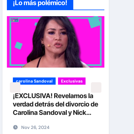
¡Lo más polémico!
carolina Sandoval
Exclusivas
Exclu
¡EXCLUSIVA! Revelamos la
Jay-
verdad detrás del divorcio de
acus
Carolina Sandoval y Nick
abus
Hernández
junt
Nov 26, 2024
Di
plena