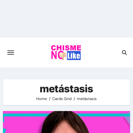
Skip
to
content
metástasis
Home
Cards Grid
metástasis