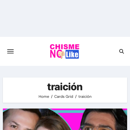
Skip
to
content
traición
Home
Cards Grid
traición