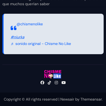
que muchos querían saber
@chismenolike
#niurka
♬ sonido original - Chisme No Like
Copyright © All rights reserved
|
Newsair
by
Themeansar
.