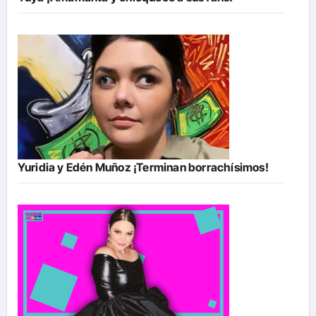
Yuridia y Edén Muñoz ¡Terminan borrachísimos!