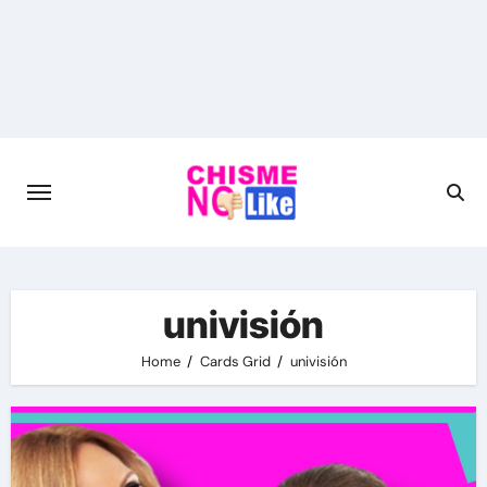
Skip
to
content
univisión
Home
Cards Grid
univisión