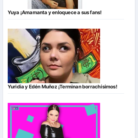
Yuya ¡Amamanta y enloquece a sus fans!
Yuridia y Edén Muñoz ¡Terminan borrachísimos!