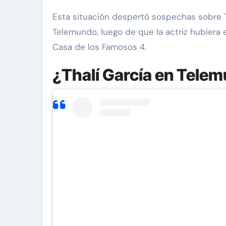
Esta situación despertó sospechas sobre Th
Telemundo, luego de que la actriz hubiera
Casa de los Famosos 4.
¿Thalí García en Tele
an 'Diddy' Combs
Exclusivas
Silvia Pinal
ona a
Enrique Guzmán visita
 de supuesto
Silvia Pinal en el hospi
r de 13 años
“Le gusta tanto la vid
y Combs en
no se quiere ir”
Nov 28, 2024