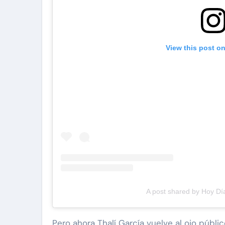
View this post o
A post shared by Hoy Dí
Pero ahora Thalí García vuelve al ojo públi