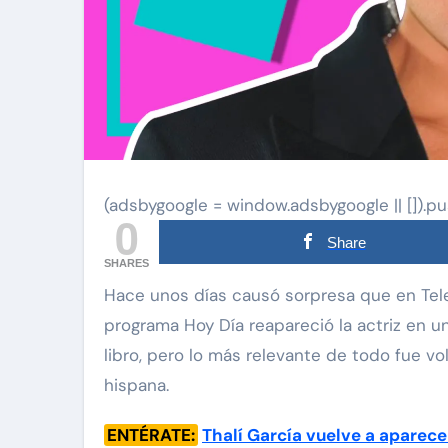
(adsbygoogle = window.adsbygoogle || []).pu
0
Share
SHARES
Hace unos días causó sorpresa que en Telemundo volvieron a hablar de Thalí García y en el
programa Hoy Día reapareció la actriz en u
libro, pero lo más relevante de todo fue vol
hispana.
ENTÉRATE:
Thalí García vuelve a aparec