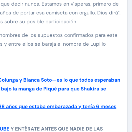
 que decir nunca. Estamos en vísperas, primero de
años de portar esa camiseta con orgullo. Dios dirá”,
 sobre su posible participación.
 nombres de los supuestos confirmados para esta
 y entre ellos se baraja el nombre de Lupillo
Colunga y Blanca Soto—es lo que todos esperaban
 bajo la manga de Piqué para que Shakira se
 38 años que estaba embarazada y tenía 6 meses
TUBE
Y ENTÉRATE ANTES QUE NADIE DE LAS