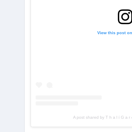
View this post o
A post shared by T h a l í G a r 