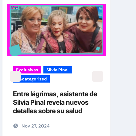
Exclusivas
Silvia Pinal
carol
Uncategorized
¡EXC
verd
Entre lágrimas, asistente de
Caro
Silvia Pinal revela nuevos
Her
detalles sobre su salud
No
Nov 27, 2024