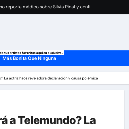
imo reporte médico sobre Silvia Pinal y confirma el día que sal
a Laury Saavedra por Yailin La Más Viral? El cantante reapar
 manda mensaje a Irina Baeva tras imágenes junto a Giovann
o, confirman la muerte de su primer esposo y su actual marido
de tus artistas favoritos aquí en exclusiva.
Más Bonita Que Ninguna
o? La actriz hace reveladora declaración y causa polémica
erá a Telemundo? La