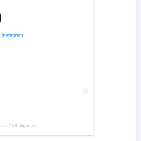
n Instagram
c i a (@thaligarcia)