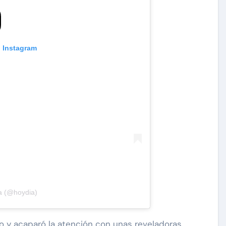
n Instagram
a (@hoydia)
co y acaparó la atención con unas reveladoras