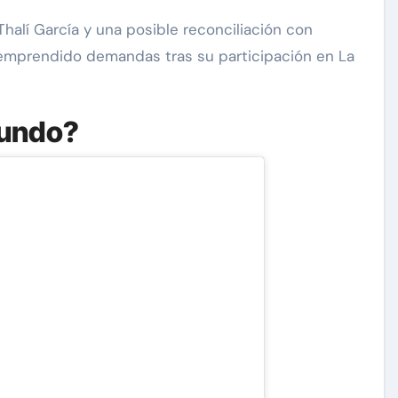
alí García y una posible reconciliación con
 emprendido demandas tras su participación en La
mundo?
Exclusivas
Silvia Pinal
 a
Luis Enrique Guzmán se
tal:
sincera sobre situación de
a que
Silvia Pinal y declara: “Está
en proceso de partir”
Nov 28, 2024