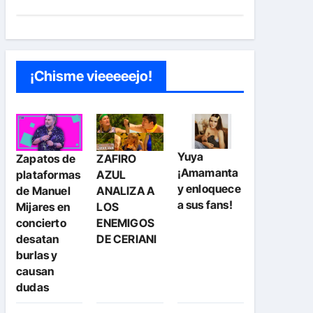
¡Chisme vieeeeejo!
Yuya
Zapatos de
ZAFIRO
¡Amamanta
plataformas
AZUL
y enloquece
de Manuel
ANALIZA A
a sus fans!
Mijares en
LOS
concierto
ENEMIGOS
desatan
DE CERIANI
burlas y
causan
dudas