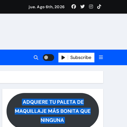
drá del hospital
jue. Ago 6th, 2026
ece tras rumores
i Medina y revela lo que muchos querían saber
 reacciona a la noticia
Subscribe
ADQUIERE TU PALETA DE
MAQUILLAJE MÁS BONITA QUE
NINGUNA