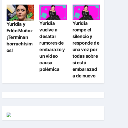
Yuridia
Yuridia
Yuridia y
vuelve a
rompe el
Edén Muñoz
desatar
silencio y
¡Terminan
rumores de
responde de
borrachísim
embarazo y
una vez por
os!
un video
todas sobre
causa
si está
polémica
embarazad
a de nuevo