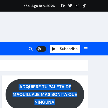
i Medina y revela lo que muchos querían saber
sáb. Ago 8th, 2026
 reacciona a la noticia
Subscribe
ADQUIERE TU PALETA DE
MAQUILLAJE MÁS BONITA QUE
NINGUNA