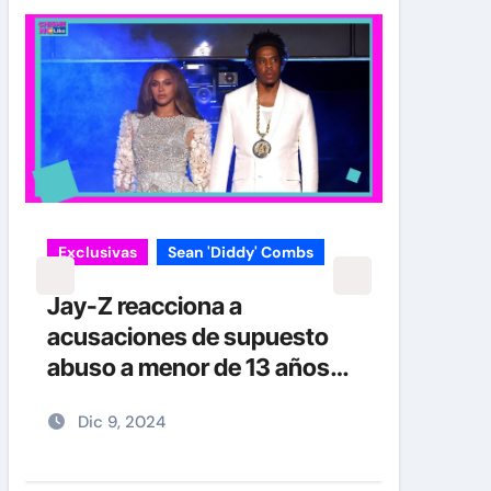
Exclusivas
Sean 'Diddy' Combs
Jay-Z reacciona a
acusaciones de supuesto
abuso a menor de 13 años
junto a Diddy Combs en
Dic 9, 2024
plena fiesta