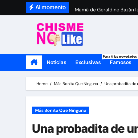
Skip
Al momento
Mamá de Geraldine Bazán le
to
Thalí García se viste de lut
content
Para ti las novedades 
Noticias
Exclusivas
Famosos
Home
Más Bonita Que Ninguna
Una probadita de 
Más Bonita Que Ninguna
Una probadita de u