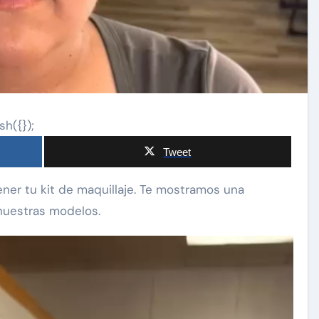
sh({});
Tweet
nuestras modelos.