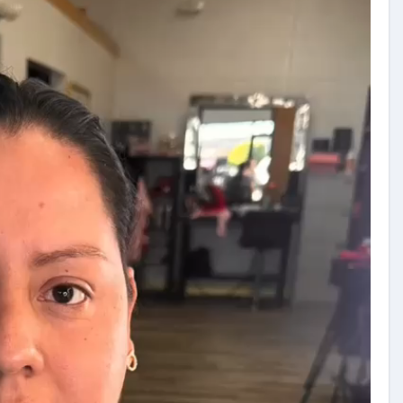
carolina Sandoval
Exclusivas
¡EXCLUSIVA! Revelamos la
verdad detrás del divorcio de
nte de
Carolina Sandoval y Nick
vos
Hernández
d
Nov 26, 2024