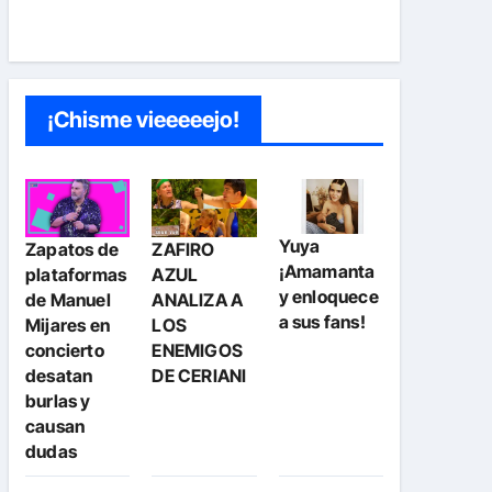
¡Chisme vieeeeejo!
Yuya
Zapatos de
ZAFIRO
¡Amamanta
plataformas
AZUL
y enloquece
de Manuel
ANALIZA A
a sus fans!
Mijares en
LOS
concierto
ENEMIGOS
desatan
DE CERIANI
burlas y
causan
dudas