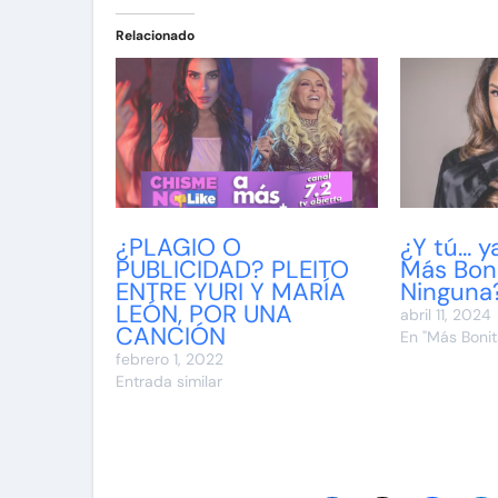
Relacionado
¿PLAGIO O
¿Y tú… ya
PUBLICIDAD? PLEITO
Más Bon
ENTRE YURI Y MARÍA
Ninguna
LEÓN, POR UNA
abril 11, 2024
CANCIÓN
En "Más Boni
febrero 1, 2022
Entrada similar