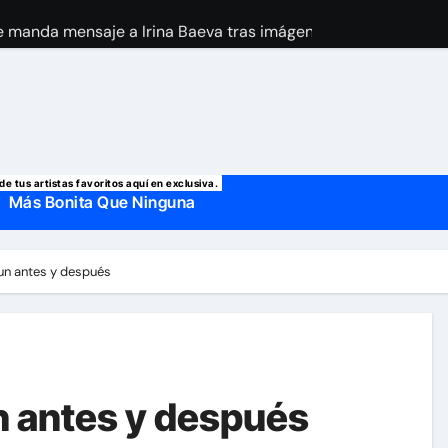
 manda mensaje a Irina Baeva tras imágenes junto a Giovann
o, confirman la muerte de su primer esposo y su actual marido
de tus artistas favoritos aquí en exclusiva.
Más Bonita Que Ninguna
un antes y después
n antes y después