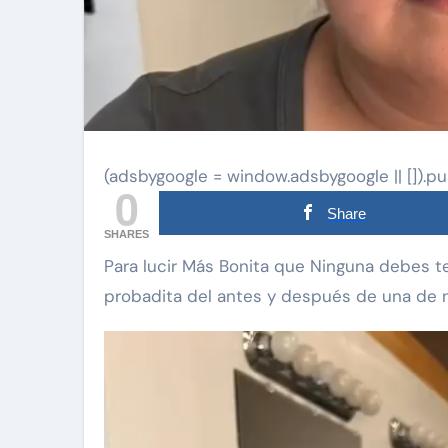
(adsbygoogle = window.adsbygoogle || []).pu
0
Share
SHARES
Para lucir Más Bonita que Ninguna debes tener tu kit de maquillaje. Te mostramos una
probadita del antes y después de una de 