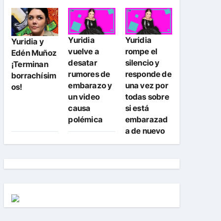
Yuridia
Yuridia
Yuridia y
vuelve a
rompe el
Edén Muñoz
desatar
silencio y
¡Terminan
rumores de
responde de
borrachísim
embarazo y
una vez por
os!
un video
todas sobre
causa
si está
polémica
embarazad
a de nuevo