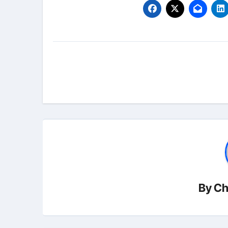
Navegación
de
entradas
By
Ch