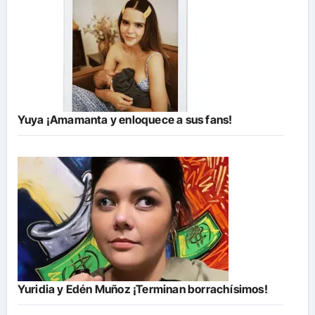
Yuya ¡Amamanta y enloquece a sus fans!
Yuridia y Edén Muñoz ¡Terminan borrachísimos!