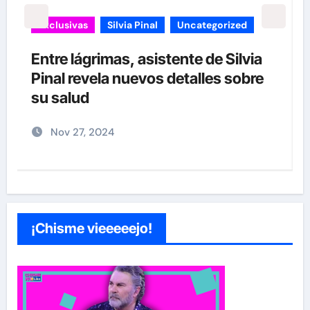
carolina Sandoval
Exclusivas
¡EXCLUSIVA! Revelamos la verdad
detrás del divorcio de Carolina
Sandoval y Nick Hernández
Nov 26, 2024
¡Chisme vieeeeejo!