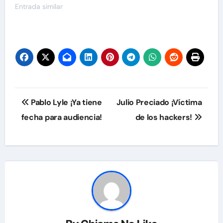
Entrada similar
Navegación
Pablo Lyle ¡Ya tiene
Julio Preciado ¡Víctima
de
fecha para audiencia!
de los hackers!
entradas