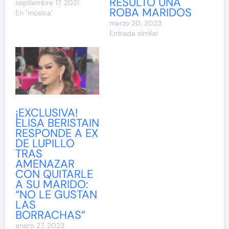
RESULTÓ UNA
septiembre 17, 2021
ROBA MARIDOS
En "música"
marzo 20, 2023
Entrada similar
¡EXCLUSIVA!
ELISA BERISTAIN
RESPONDE A EX
DE LUPILLO
TRAS
AMENAZAR
CON QUITARLE
A SU MARIDO:
“NO LE GUSTAN
LAS
BORRACHAS”
enero 27, 2023