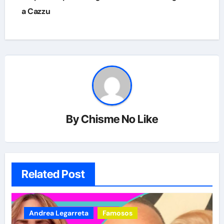
a Cazzu
By
Chisme No Like
Related Post
Andrea Legarreta
Famosos