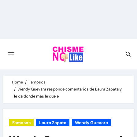
Skip
to
content
Home
Famosos
Wendy Guevara responde comentarios de Laura Zapata y
le da donde más le duele
Famosos
Laura Zapata
Wendy Guevara