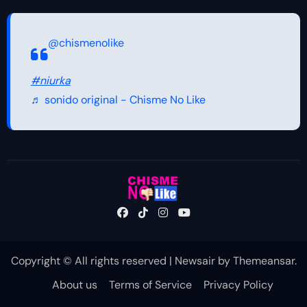
@chismenolike
#niurka
♬ sonido original - Chisme No Like
Copyright © All rights reserved
|
Newsair
by
Themeansar
.
About us
Terms of Service
Privacy Policy