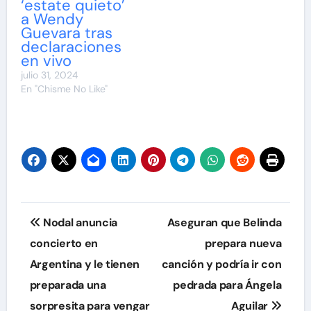
‘estate quieto’
a Wendy
Guevara tras
declaraciones
en vivo
julio 31, 2024
En "Chisme No Like"
Navegación
Nodal anuncia
Aseguran que Belinda
de
concierto en
prepara nueva
Argentina y le tienen
canción y podría ir con
entradas
preparada una
pedrada para Ángela
sorpresita para vengar
Aguilar