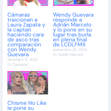
Cámaras
Wendy Guevara
traicionan a
responde a
Laura Zapata y
Adrián Marcelo
la captan
y lo pone en su
haciendo cara
lugar tras burla
de asco tras
en plena final
comparación
de LCDLFMX
con Wendy
septiembre 30, 2024
Guevara
En "Adrián Marcelo"
diciembre 12, 2023
En "Famosos"
Chisme No Like
le pone su