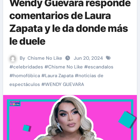
Wendy Guevara responde
comentarios de Laura
Zapata y le da donde más
le duele
By
Chisme No Like
Jun 20, 2024
#
celebridades
#
Chisme No Like
#
escandalos
#
homofóbica
#
Laura Zapata
#
noticias de
espectáculos
#
WENDY GUEVARA