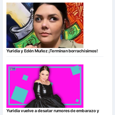
Yuridia y Edén Muñoz ¡Terminan borrachísimos!
Yuridia vuelve a desatar rumores de embarazo y