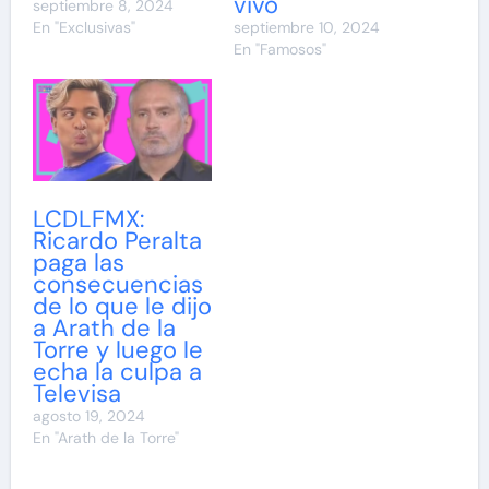
vivo
septiembre 8, 2024
En "Exclusivas"
septiembre 10, 2024
En "Famosos"
LCDLFMX:
Ricardo Peralta
paga las
consecuencias
de lo que le dijo
a Arath de la
Torre y luego le
echa la culpa a
Televisa
agosto 19, 2024
En "Arath de la Torre"