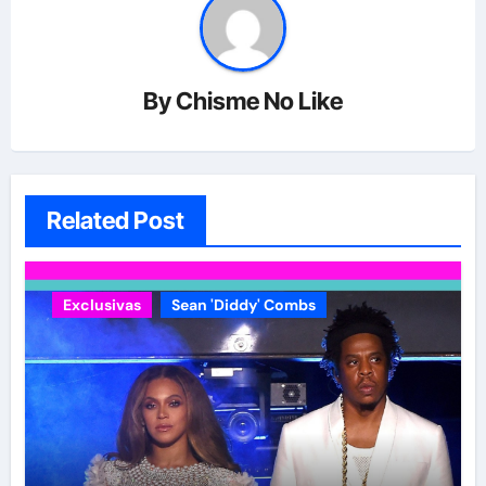
By
Chisme No Like
Related Post
Exclusivas
Sean 'Diddy' Combs