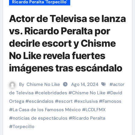
Ricardo Peralta 'Torpecillo'
Actor de Televisa se lanza
vs. Ricardo Peralta por
decirle escort y Chisme
No Like revela fuertes
imágenes tras escándalo
By
Chisme No Like
Ago 14, 2024
#
actor
de Televisa
#
celebridades
#
Chisme No Like
#
David
Ortega
#
escándalos
#
escort
#
exclusiva
#
Famosos
#
La Casa de los Famosos México
#
LCDLFMX
#
noticias de espectáculos
#
Ricardo Peralta
#
Torpecillo