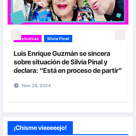
Exclusivas
Silvia Pinal
Uncategorized
Entre lágrimas, asistente de Silvia
Pinal revela nuevos detalles sobre
”
su salud
Nov 27, 2024
¡Chisme vieeeeejo!