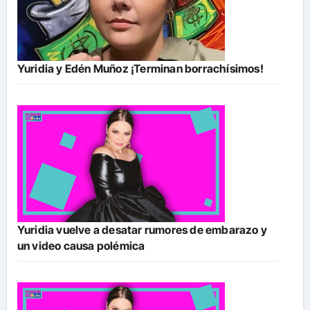
Yuridia y Edén Muñoz ¡Terminan borrachísimos!
Yuridia vuelve a desatar rumores de embarazo y
un video causa polémica