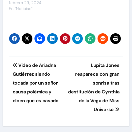
febrero 29, 2024
En "Noticias"
Navegación
Video de Ariadna
Lupita Jones
de
Gutiérrez siendo
reaparece con gran
tocada por un señor
sonrisa tras
entradas
causa polémica y
destitución de Cynthia
dicen que es casado
de la Vega de Miss
Universo