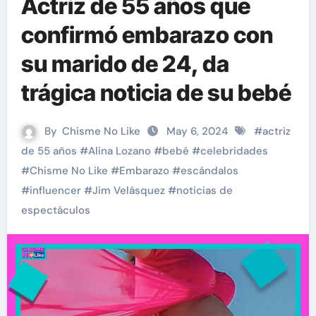
Actriz de 55 años que
confirmó embarazo con
su marido de 24, da
trágica noticia de su bebé
By
Chisme No Like
May 6, 2024
#
actriz
de 55 años
#
Alina Lozano
#
bebé
#
celebridades
#
Chisme No Like
#
Embarazo
#
escándalos
#
influencer
#
Jim Velásquez
#
noticias de
espectáculos