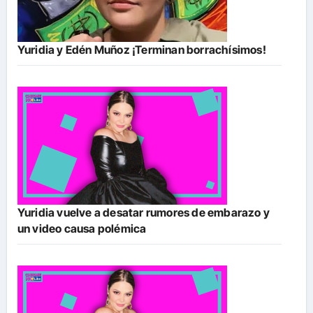
Yuridia y Edén Muñoz ¡Terminan borrachísimos!
Yuridia vuelve a desatar rumores de embarazo y
un video causa polémica