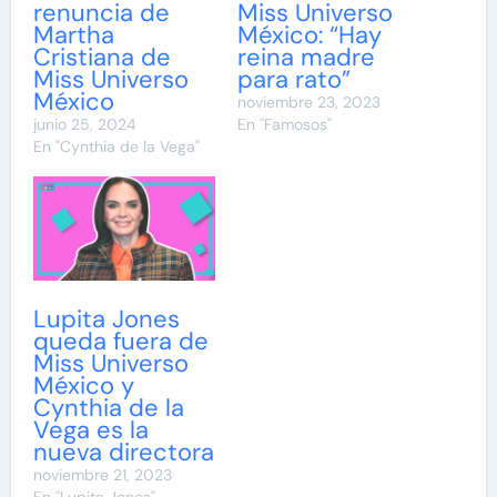
renuncia de
Miss Universo
Martha
México: “Hay
Cristiana de
reina madre
Miss Universo
para rato”
México
noviembre 23, 2023
junio 25, 2024
En "Famosos"
En "Cynthia de la Vega"
Lupita Jones
queda fuera de
Miss Universo
México y
Cynthia de la
Vega es la
nueva directora
noviembre 21, 2023