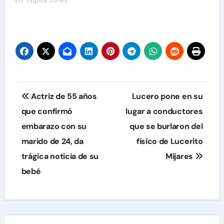
En "Lupita Jones"
Navegación
Actriz de 55 años
Lucero pone en su
de
que confirmó
lugar a conductores
embarazo con su
que se burlaron del
entradas
marido de 24, da
físico de Lucerito
trágica noticia de su
Mijares
bebé