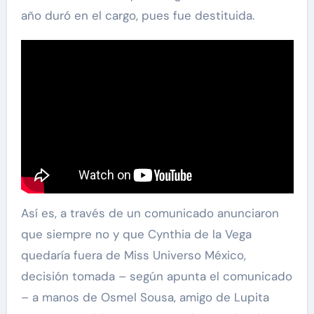
año duró en el cargo, pues fue destituida.
Así es, a través de un comunicado anunciaron
que siempre no y que Cynthia de la Vega
quedaría fuera de Miss Universo México,
decisión tomada – según apunta el comunicado
– a manos de Osmel Sousa, amigo de Lupita