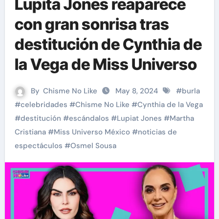
Lupita Jones reaparece
con gran sonrisa tras
destitución de Cynthia de
la Vega de Miss Universo
By
Chisme No Like
May 8, 2024
#
burla
#
celebridades
#
Chisme No Like
#
Cynthia de la Vega
#
destitución
#
escándalos
#
Lupiat Jones
#
Martha
Cristiana
#
Miss Universo México
#
noticias de
espectáculos
#
Osmel Sousa