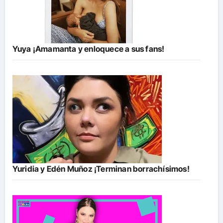
Yuya ¡Amamanta y enloquece a sus fans!
Yuridia y Edén Muñoz ¡Terminan borrachísimos!