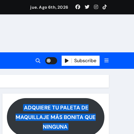
ece tras rumores
jue. Ago 6th, 2026
i Medina y revela lo que muchos querían saber
 reacciona a la noticia
Subscribe
ADQUIERE TU PALETA DE
MAQUILLAJE MÁS BONITA QUE
NINGUNA