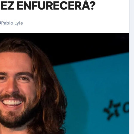
EZ ENFURECERÁ?
#
Pablo Lyle