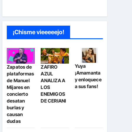
¡Chisme vieeeeejo!
Yuya
Zapatos de
ZAFIRO
¡Amamanta
plataformas
AZUL
y enloquece
de Manuel
ANALIZA A
a sus fans!
Mijares en
LOS
concierto
ENEMIGOS
desatan
DE CERIANI
burlas y
causan
dudas