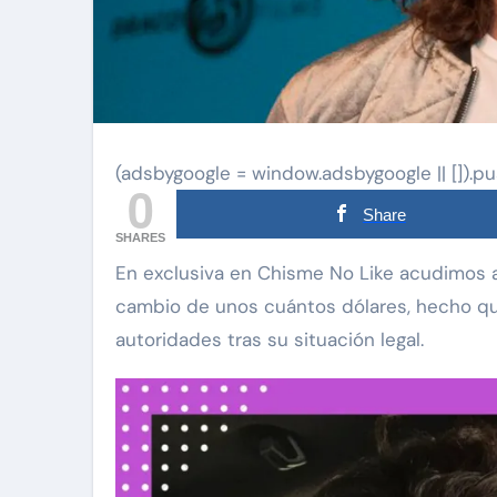
(adsbygoogle = window.adsbygoogle || []).pu
0
Share
SHARES
En exclusiva en Chisme No Like acudimos al lugar donde el actor Pablo Lyle servía café a
cambio de unos cuántos dólares, hecho qu
autoridades tras su situación legal.