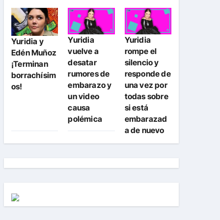
Yuridia
Yuridia
Yuridia y
vuelve a
rompe el
Edén Muñoz
desatar
silencio y
¡Terminan
rumores de
responde de
borrachísim
embarazo y
una vez por
os!
un video
todas sobre
causa
si está
polémica
embarazad
a de nuevo