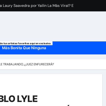
a Laury Saavedra por Yailin La Más Viral? El cantante reapar
 manda mensaje a Irina Baeva tras imágenes junto a Giovann
o, confirman la muerte de su primer esposo y su actual marido
de tus artistas favoritos aquí en exclusiva.
Más Bonita Que Ninguna
E TRABAJANDO, ¿JUEZ ENFURECERÁ?
LO LYLE