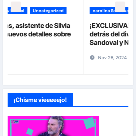
carolina Sandoval
Exclusivas
¡EXCLUSIVA! Revelamos la verdad
detrás del divorcio de Carolina
Sandoval y Nick Hernández
Nov 26, 2024
¡Chisme vieeeeejo!