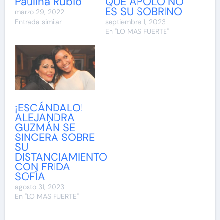
Paulina Rubio
QUE APOLO NO
ES SU SOBRINO
marzo 29, 2022
Entrada similar
septiembre 1, 2023
En "LO MAS FUERTE"
¡ESCÁNDALO!
ALEJANDRA
GUZMÁN SE
SINCERA SOBRE
SU
DISTANCIAMIENTO
CON FRIDA
SOFÍA
agosto 31, 2023
En "LO MAS FUERTE"