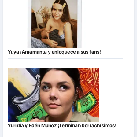
Yuya ¡Amamanta y enloquece a sus fans!
Yuridia y Edén Muñoz ¡Terminan borrachísimos!