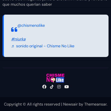
que muchos querían saber
@chismenolike
#niurka
♬ sonido original - Chisme No Like
Copyright © All rights reserved
|
Newsair
by
Themeansar
.