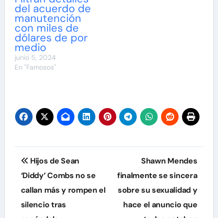
del acuerdo de
manutención
con miles de
dólares de por
medio
junio 5, 2024
En "Famosos"
Navegación
Hijos de Sean
Shawn Mendes
de
‘Diddy’ Combs no se
finalmente se sincera
callan más y rompen el
sobre su sexualidad y
entradas
silencio tras
hace el anuncio que