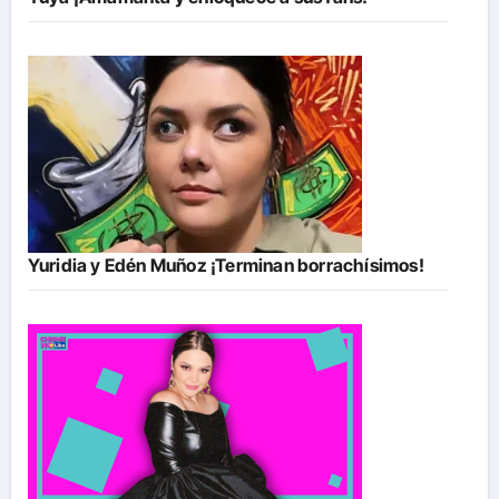
Yuridia y Edén Muñoz ¡Terminan borrachísimos!