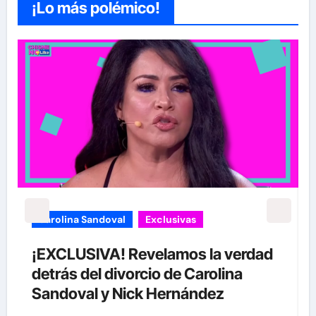
¡Lo más polémico!
Exclusivas
Sean 'Diddy' Combs
Jay-Z reacciona a acusaciones de
supuesto abuso a menor de 13 años
junto a Diddy Combs en plena fiesta