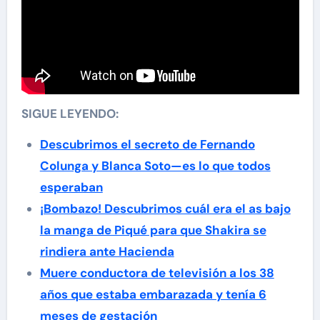
SIGUE LEYENDO:
Descubrimos el secreto de Fernando
Colunga y Blanca Soto—es lo que todos
esperaban
¡Bombazo! Descubrimos cuál era el as bajo
la manga de Piqué para que Shakira se
rindiera ante Hacienda
Muere conductora de televisión a los 38
años que estaba embarazada y tenía 6
meses de gestación