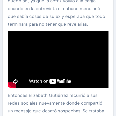
quedó ahí, ya que la actriz volvió a la carga
cuando en la entrevista el cubano mencionó
que sabía cosas de su ex y esperaba que todo
terminara para no tener que revelarlas.
Entonces Elizabeth Gutiérrez recurrió a sus
redes sociales nuevamente donde compartió
un mensaje que desató sospechas. Se trataba