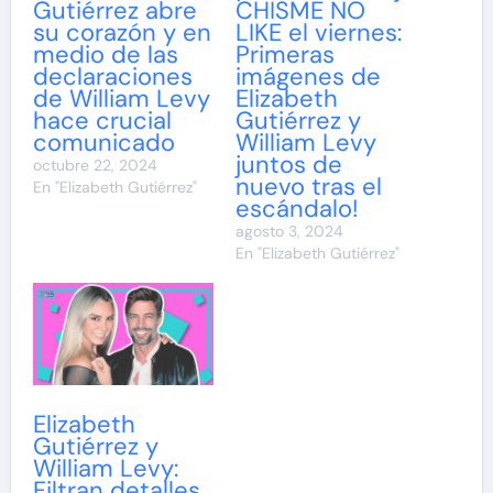
Gutiérrez abre
CHISME NO
su corazón y en
LIKE el viernes:
medio de las
Primeras
declaraciones
imágenes de
de William Levy
Elizabeth
hace crucial
Gutiérrez y
comunicado
William Levy
juntos de
octubre 22, 2024
nuevo tras el
En "Elizabeth Gutiérrez"
escándalo!
agosto 3, 2024
En "Elizabeth Gutiérrez"
Elizabeth
Gutiérrez y
William Levy:
Filtran detalles