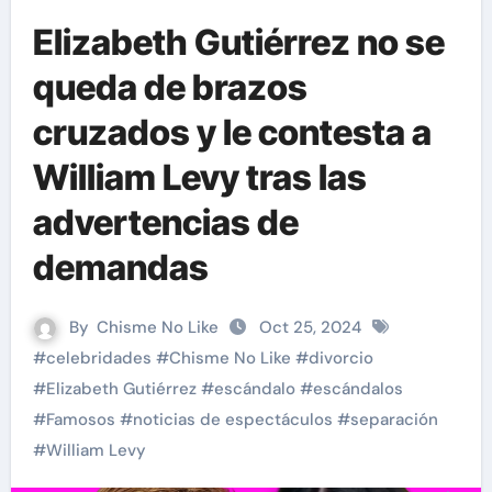
Elizabeth Gutiérrez no se
queda de brazos
cruzados y le contesta a
William Levy tras las
advertencias de
demandas
By
Chisme No Like
Oct 25, 2024
#
celebridades
#
Chisme No Like
#
divorcio
#
Elizabeth Gutiérrez
#
escándalo
#
escándalos
#
Famosos
#
noticias de espectáculos
#
separación
#
William Levy