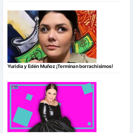
Yuridia y Edén Muñoz ¡Terminan borrachísimos!