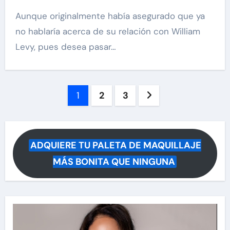
Aunque originalmente había asegurado que ya
no hablaría acerca de su relación con William
Levy, pues desea pasar…
Paginación
1
2
3
de
entradas
ADQUIERE TU PALETA DE MAQUILLAJE
MÁS BONITA QUE NINGUNA