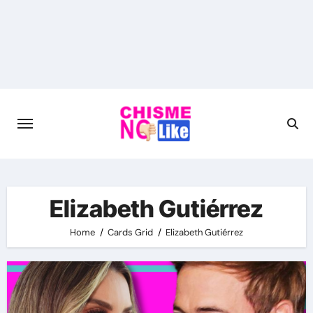
Skip
to
content
Elizabeth Gutiérrez
Home
Cards Grid
Elizabeth Gutiérrez