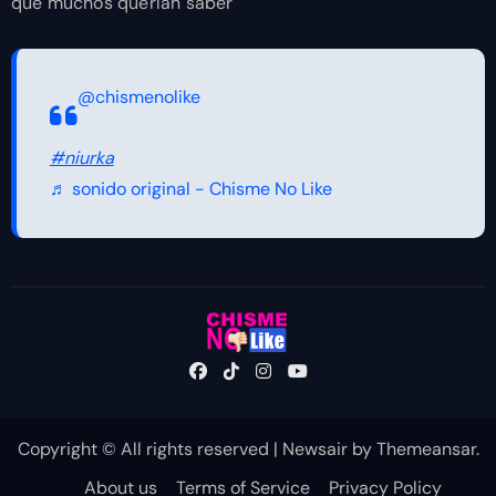
que muchos querían saber
@chismenolike
#niurka
♬ sonido original - Chisme No Like
Copyright © All rights reserved
|
Newsair
by
Themeansar
.
About us
Terms of Service
Privacy Policy