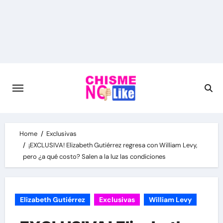
Skip
to
content
Home
Exclusivas
¡EXCLUSIVA! Elizabeth Gutiérrez regresa con William Levy,
pero ¿a qué costo? Salen a la luz las condiciones
Elizabeth Gutiérrez
Exclusivas
William Levy