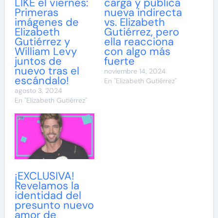
LIKE el viernes:
carga y publica
Primeras
nueva indirecta
imágenes de
vs. Elizabeth
Elizabeth
Gutiérrez, pero
Gutiérrez y
ella reacciona
William Levy
con algo más
juntos de
fuerte
nuevo tras el
noviembre 14, 2024
escándalo!
En "Elizabeth Gutiérrez"
agosto 3, 2024
En "Elizabeth Gutiérrez"
¡EXCLUSIVA!
Revelamos la
identidad del
presunto nuevo
amor de