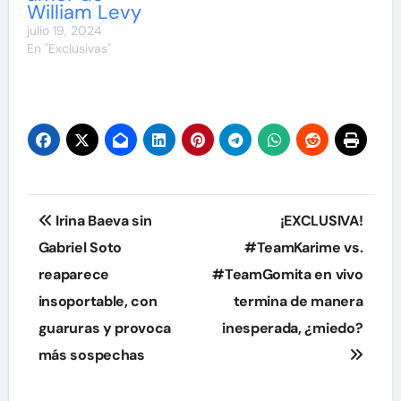
William Levy
julio 19, 2024
En "Exclusivas"
Navegación
Irina Baeva sin
¡EXCLUSIVA!
de
Gabriel Soto
#TeamKarime vs.
reaparece
#TeamGomita en vivo
entradas
insoportable, con
termina de manera
guaruras y provoca
inesperada, ¿miedo?
más sospechas