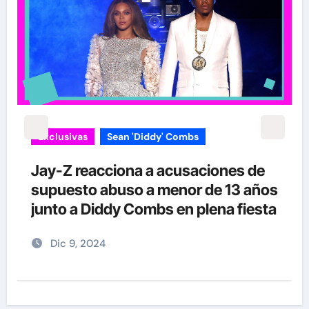
Exclusivas
Silvia Pinal
Enrique Guzmán visita a Silvia Pinal
s
en el hospital: “Le gusta tanto la
a
vida que no se quiere ir”
Nov 28, 2024