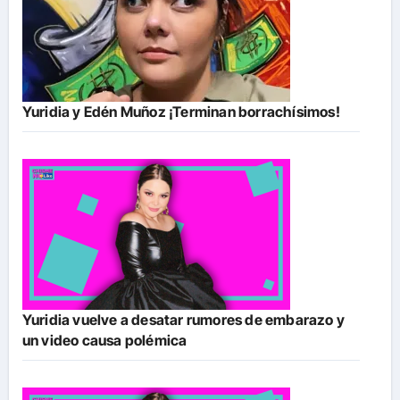
Yuridia y Edén Muñoz ¡Terminan borrachísimos!
Yuridia vuelve a desatar rumores de embarazo y
un video causa polémica