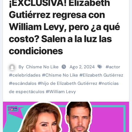
¡EXCLUSIVA! Elizabeth
Gutiérrez regresa con
William Levy, pero ¿a qué
costo? Salen a la luz las
condiciones
By
Chisme No Like
Ago 2, 2024
#
actor
#
celebridades
#
Chisme No Like
#
Elizabeth Gutiérrez
#
escándalos
#
hijo de Elizabeth Gutiérrez
#
noticias
de espectáculos
#
William Levy