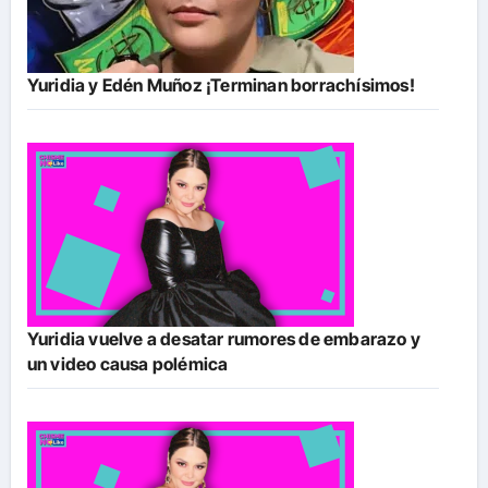
Yuridia y Edén Muñoz ¡Terminan borrachísimos!
Yuridia vuelve a desatar rumores de embarazo y
un video causa polémica