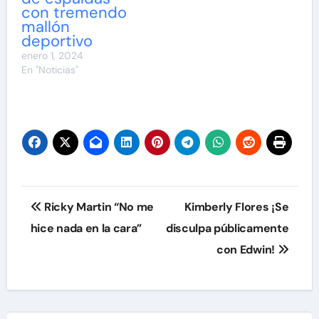
con tremendo
mallón
deportivo
enero 1, 2024
En "Noticias"
Navegación
Ricky Martin “No me
Kimberly Flores ¡Se
de
hice nada en la cara”
disculpa públicamente
con Edwin!
entradas