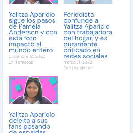
Yalitza Aparicio
Periodista
sigue los pasos
confunde a
de Pamela
Yalitza Aparicio
Anderson y con
con trabajadora
esta foto
del hogar, y es
impactó al
duramente
mundo entero
criticado en
redes sociales
diciembre 12, 2023
En "Famosos"
marzo 31, 2022
Entrada similar
Yalitza Aparicio
deleita a sus
fans posando
de espaldas