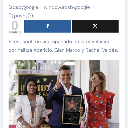
(adsbygoogle = window.adsbygoogle ||
[]).push({});
0
SHARES
El español fue acompañado en la develación
por Yalitza Aparicio, Gian Marco y Rachel Valdés.