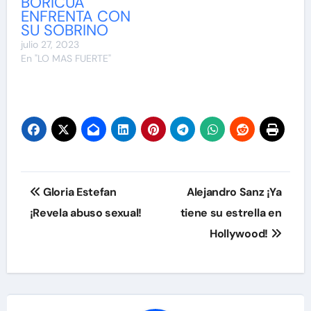
BORICUA
ENFRENTA CON
SU SOBRINO
julio 27, 2023
En "LO MAS FUERTE"
Navegación
Gloria Estefan
Alejandro Sanz ¡Ya
de
¡Revela abuso sexual!
tiene su estrella en
Hollywood!
entradas