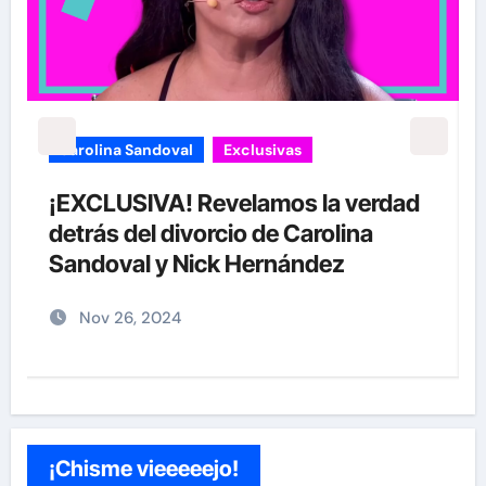
Exclusivas
Sean 'Diddy' Combs
Jay-Z reacciona a acusaciones de
supuesto abuso a menor de 13 años
junto a Diddy Combs en plena fiesta
Dic 9, 2024
¡Chisme vieeeeejo!