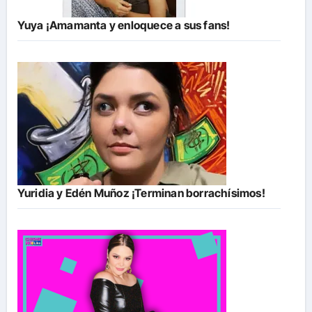
Yuya ¡Amamanta y enloquece a sus fans!
Yuridia y Edén Muñoz ¡Terminan borrachísimos!