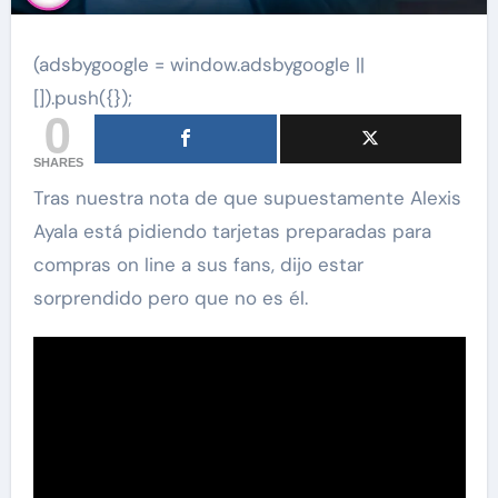
(adsbygoogle = window.adsbygoogle ||
[]).push({});
0
SHARES
Tras nuestra nota de que supuestamente Alexis
Ayala está pidiendo tarjetas preparadas para
compras on line a sus fans, dijo estar
sorprendido pero que no es él.