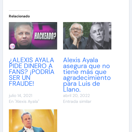
Relacionado
¿ALEXIS AYALA
Alexis Ayala
PIDE DINERO A
asegura que no
FANS? ¡PODRÍA
tiene más que
SER UN
agradecimiento
FRAUDE!
para Luis de
Llano.
julio 14, 2021
abril 20, 2022
En "Alexis Ayala"
Entrada similar